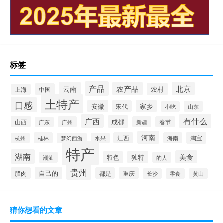
标签
产品
云南
农产品
北京
农村
中国
上海
土特产
口感
安徽
家乡
宋代
山东
小吃
有什么
广西
成都
山西
广州
新疆
春节
广东
河南
淘宝
桂林
江西
海南
杭州
梦幻西游
水果
特产
湖南
美食
独特
特色
潮汕
的人
贵州
自己的
腊肉
都是
重庆
长沙
零食
黄山
猜你想看的文章