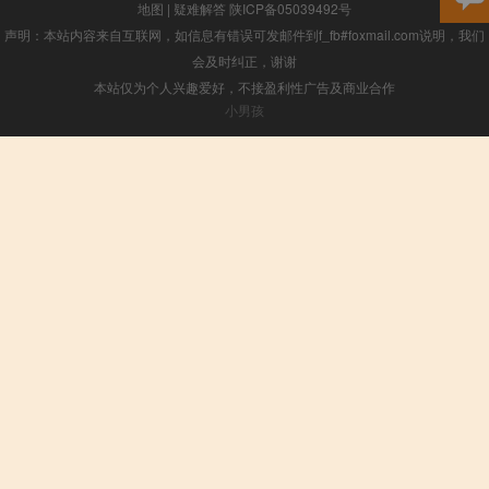
地图
|
疑难解答
陕ICP备05039492号
声明：本站内容来自互联网，如信息有错误可发邮件到f_fb#foxmail.com说明，我们
会及时纠正，谢谢
本站仅为个人兴趣爱好，不接盈利性广告及商业合作
小男孩