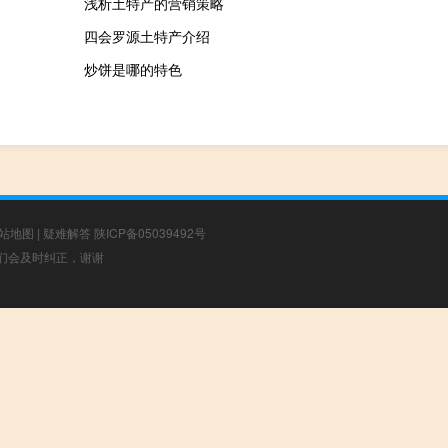
浅析土特产的营销策略
四会罗源土特产介绍
炒饼是哪的特色
站地图
|
疑难解答
陕ICP备05039492号
，我们会及时纠正，谢谢