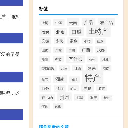
标签
过后，确实
产品
云南
农产品
中国
上海
土特产
口感
北京
农村
安徽
家乡
宋代
山东
小吃
广西
成都
山西
广州
广东
喜爱的早餐
有什么
新疆
春节
桂林
杭州
河南
江西
海南
梦幻西游
水果
特产
湖南
淘宝
潮汕
美食
独特
特色
腊肉
的人
腊味鸭，尽
贵州
自己的
都是
重庆
长沙
零食
黄山
猜你想看的文章