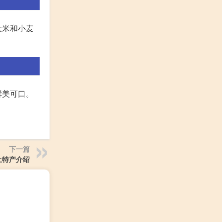
大米和小麦
鲜美可口。
下一篇
土特产介绍