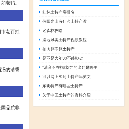
，如老鸭。
桂林土特产店排名
信阳光山有什么土特产没
迷森林攻略
阳市老百姓
摆地摊卖土特产视频教程
扣肉算不算土特产
是不是大年30不能吵架
“清音不在指端传”的出处是哪里
面汤的清香
可以网上买到土特产吗英文
东明特产有哪些土特产
关于中国土特产的资料介绍
全国品质非