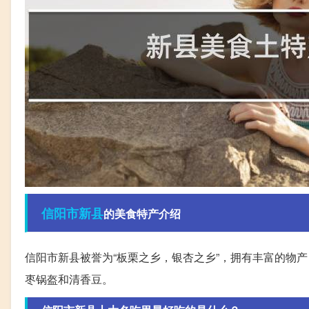
信阳市
新县
的美食特产介绍
信阳市新县被誉为“板栗之乡，银杏之乡”，拥有丰富的物
枣锅盔和清香豆。