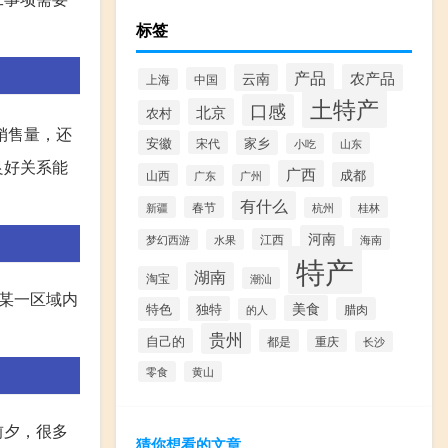
标签
产品
云南
农产品
中国
上海
土特产
口感
北京
农村
销售量，还
安徽
家乡
宋代
山东
小吃
良好关系能
广西
成都
山西
广州
广东
有什么
新疆
春节
桂林
杭州
河南
江西
海南
梦幻西游
水果
特产
湖南
淘宝
潮汕
某一区域内
美食
独特
特色
腊肉
的人
贵州
自己的
都是
重庆
长沙
零食
黄山
前夕，很多
猜你想看的文章