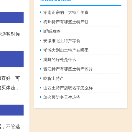
。
湖南正宗的十大特产美食
梅州特产有哪些土特产饼
l蜉蝣攻略
要游客对你
安徽淮北土特产零食
。
孝感大别山土特产在哪里
跳舞的好处是什么
晋江特产有哪些土特产照片
和喜好，可
吃货土特产
购买体验，
山西土特产店取名字怎么样
怎么预防冬天生冻疮
话，不管选