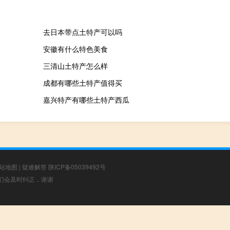
去日本带点土特产可以吗
安徽有什么特色美食
三清山土特产怎么样
成都有哪些土特产值得买
嘉兴特产有哪些土特产西瓜
站地图
|
疑难解答
陕ICP备05039492号
，我们会及时纠正，谢谢