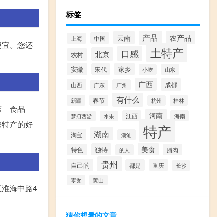
标签
产品
云南
农产品
中国
上海
便宜。您还
土特产
口感
北京
农村
安徽
家乡
宋代
山东
小吃
广西
成都
山西
广州
广东
有什么
新疆
春节
桂林
杭州
第一食品
河南
江西
海南
梦幻西游
水果
宗特产的好
特产
湖南
淘宝
潮汕
美食
独特
特色
腊肉
的人
贵州
自己的
都是
重庆
长沙
零食
黄山
淮海中路4
猜你想看的文章