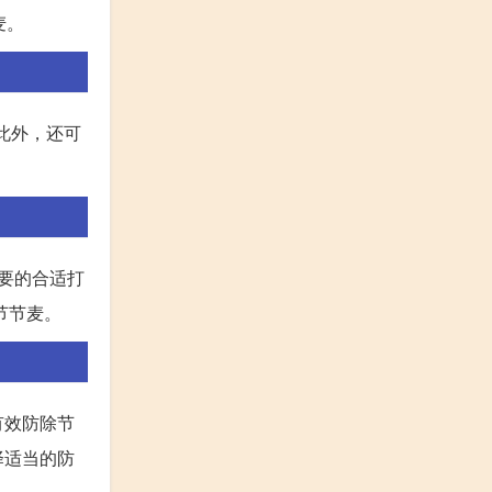
麦。
。此外，还可
要的合适打
节节麦。
有效防除节
择适当的防