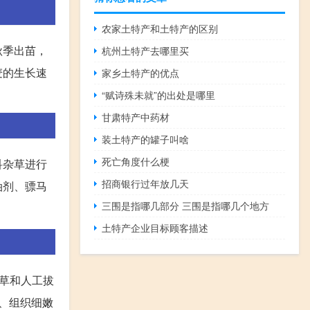
农家土特产和土特产的区别
秋季出苗，
杭州土特产去哪里买
麦的生长速
家乡土特产的优点
“赋诗殊未就”的出处是哪里
甘肃特产中药材
装土特产的罐子叫啥
死亡角度什么梗
科杂草进行
招商银行过年放几天
油剂、骠马
三围是指哪几部分 三围是指哪几个地方
土特产企业目标顾客描述
草和人工拔
、组织细嫩