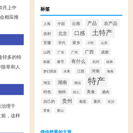
0月上中
标签
间会相应推
产品
云南
农产品
中国
上海
土特产
口感
北京
农村
安徽
家乡
宋代
山东
小吃
广西
成都
山西
广州
广东
途径多的特
有什么
新疆
春节
桂林
杭州
学除草和人
河南
江西
海南
梦幻西游
水果
特产
湖南
淘宝
潮汕
美食
独特
特色
腊肉
的人
贵州
自己的
都是
重庆
长沙
难治理干
零食
黄山
之前，这样
猜你想看的文章