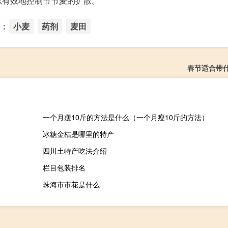
以有效地控制节节麦的扩散。
：
小麦
药剂
麦田
春节适合带
一个月瘦10斤的方法是什么（一个月瘦10斤的方法）
冰糖金桔是哪里的特产
四川土特产吃法介绍
栏目包装排名
珠海市市花是什么