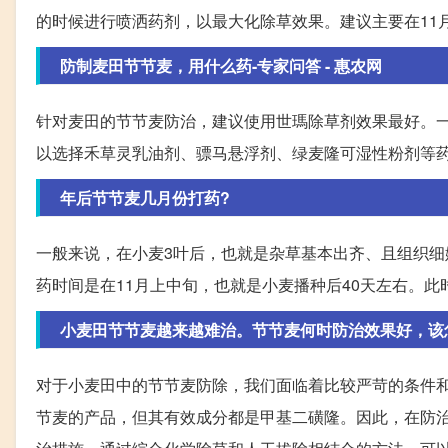
的时候进行喷洒药剂，以最大化除草效果。建议主要在11
防制麦田节节麦，用什么药-专家问答 - 惠农网
针对麦田的节节麦防治，建议使用世瑪除草剂效果最好。一般使
以选择禾草灵乳油剂、骠马悬浮剂、绿麦隆可湿性粉剂等
年后节节麦几月份打药?
一般来说，在小麦3叶后，也就是杂草基本出齐、且组织
药时间是在11月上中旬，也就是小麦播种后40天左右。
小麦田节节麦越来越难治。节节麦何时防治效果好，该
对于小麦田中的节节麦防除，我们面临着比较严苛的条件
节麦的产品，但其有效成分都是甲基二磺隆。因此，在防