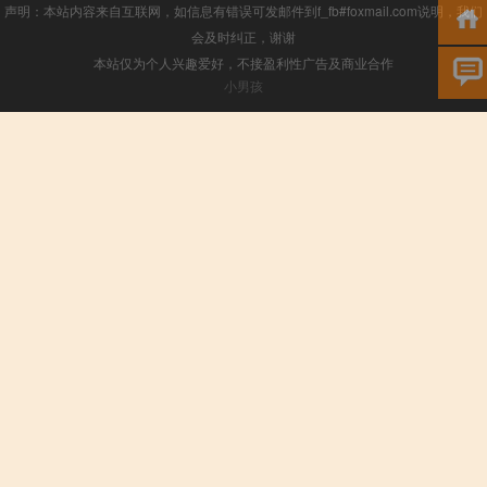
声明：本站内容来自互联网，如信息有错误可发邮件到f_fb#foxmail.com说明，我们
会及时纠正，谢谢
本站仅为个人兴趣爱好，不接盈利性广告及商业合作
小男孩