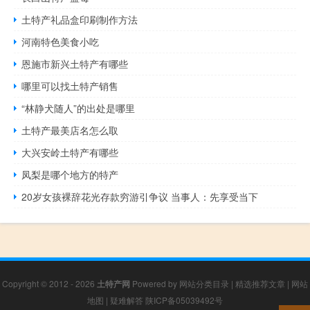
土特产礼品盒印刷制作方法
河南特色美食小吃
恩施市新兴土特产有哪些
哪里可以找土特产销售
“林静犬随人”的出处是哪里
土特产最美店名怎么取
大兴安岭土特产有哪些
凤梨是哪个地方的特产
20岁女孩裸辞花光存款穷游引争议 当事人：先享受当下
Copyright © 2012 - 2026
土特产网
Powered by
网站分类目录
|
精选推荐文章
|
网站
地图
|
疑难解答
陕ICP备05039492号