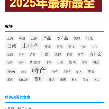
标签
产品
云南
农产品
北京
农村
中国
上海
土特产
口感
安徽
家乡
宋代
山东
小吃
有什么
广西
成都
山西
广州
新疆
春节
广东
河南
淘宝
桂林
江西
海南
杭州
梦幻西游
水果
特产
湖南
美食
独特
特色
潮汕
的人
贵州
自己的
腊肉
都是
重庆
长沙
零食
黄山
猜你想看的文章
长白山特产蓝莓