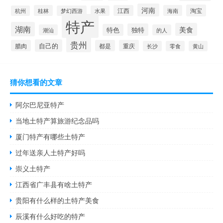
河南
淘宝
桂林
江西
海南
杭州
梦幻西游
水果
特产
湖南
美食
独特
特色
潮汕
的人
贵州
自己的
腊肉
都是
重庆
长沙
零食
黄山
猜你想看的文章
阿尔巴尼亚特产
当地土特产算旅游纪念品吗
厦门特产有哪些土特产
过年送亲人土特产好吗
崇义土特产
江西省广丰县有啥土特产
贵阳有什么样的土特产美食
辰溪有什么好吃的特产