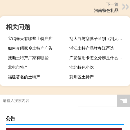
下一篇
河南特色礼品
相关问题
宝鸡春天有哪些土特产店
刮大白与刮腻子区别（刮大白和刷乳胶漆有什么区别）
如何介绍家乡土特产广告
浦江土特产品牌春江严选
抚顺土特产厂家有哪些
广发信用卡怎么分辨是什么卡（广发信用卡怎么分期付款）
北屯市特产
淮北特色小吃
福建著名的土特产
蓟州区土特产
☚
公告