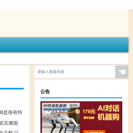
☚
公告
倒是很有特
、宜宾燃面
为主料,以