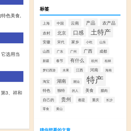
标签
特色美食,
产品
云南
农产品
中国
上海
土特产
口感
北京
农村
安徽
家乡
宋代
山东
小吃
广西
成都
山西
广州
广东
 它选用当
有什么
新疆
春节
桂林
杭州
河南
江西
海南
梦幻西游
水果
特产
湖南
淘宝
潮汕
美食
独特
特色
腊肉
的人
 第3、祥和
贵州
自己的
都是
重庆
长沙
零食
黄山
猜你想看的文章