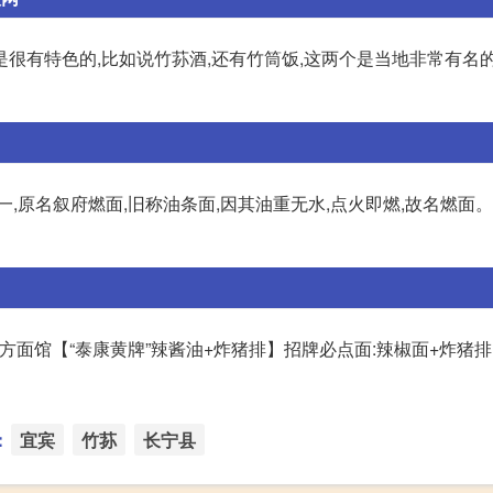
很有特色的,比如说竹荪酒,还有竹筒饭,这两个是当地非常有名的
,原名叙府燃面,旧称油条面,因其油重无水,点火即燃,故名燃面。
地方面馆【“泰康黄牌”辣酱油+炸猪排】招牌必点面:辣椒面+炸猪排
：
宜宾
竹荪
长宁县