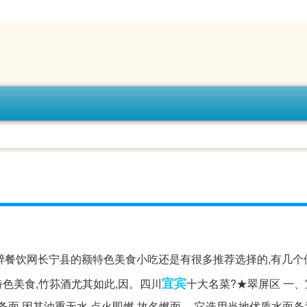
醉餐饮网长宁县的额特色美食小吃还是有很多推荐选择的,有几个
宜宾
特色美食,竹荪酒尤其如此,因。四川
十大名菜?★翠屏区 一
面,因其油重无水,点火即燃,故名燃面。 它选用当地优质水面条