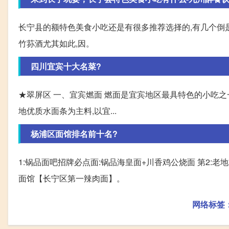
长宁县的额特色美食小吃还是有很多推荐选择的,有几个倒是
竹荪酒尤其如此,因。
四川宜宾十大名菜?
★翠屏区 一、宜宾燃面 燃面是宜宾地区最具特色的小吃之一
地优质水面条为主料,以宜...
杨浦区面馆排名前十名?
1:锅品面吧招牌必点面:锅品海皇面+川香鸡公烧面 第2:老
面馆【长宁区第一辣肉面】。
网络标签