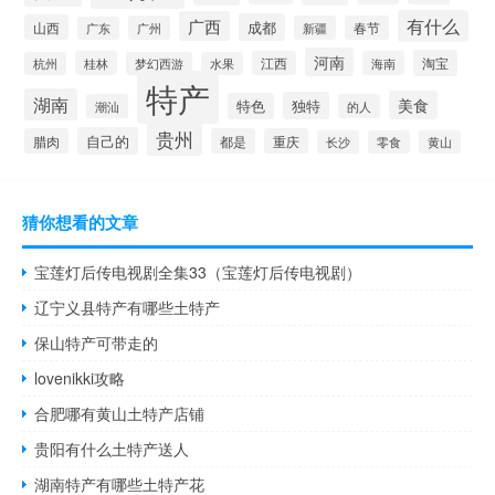
有什么
广西
成都
山西
广州
新疆
春节
广东
河南
淘宝
桂林
江西
海南
杭州
梦幻西游
水果
特产
湖南
美食
独特
特色
潮汕
的人
贵州
自己的
腊肉
都是
重庆
长沙
零食
黄山
猜你想看的文章
宝莲灯后传电视剧全集33（宝莲灯后传电视剧）
辽宁义县特产有哪些土特产
保山特产可带走的
lovenikki攻略
合肥哪有黄山土特产店铺
贵阳有什么土特产送人
湖南特产有哪些土特产花