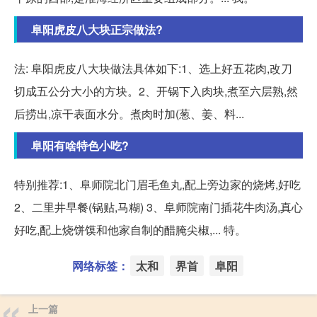
阜阳虎皮八大块正宗做法?
法: 阜阳虎皮八大块做法具体如下:1、选上好五花肉,改刀
切成五公分大小的方块。2、开锅下入肉块,煮至六层熟,然
后捞出,凉干表面水分。煮肉时加(葱、姜、料...
阜阳有啥特色小吃?
特别推荐:1、阜师院北门眉毛鱼丸,配上旁边家的烧烤,好吃
2、二里井早餐(锅贴,马糊) 3、阜师院南门插花牛肉汤,真心
好吃,配上烧饼馍和他家自制的醋腌尖椒,... 特。
网络标签：
太和
界首
阜阳
上一篇