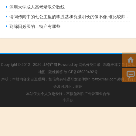
深圳大学成人高考录取分数线
请问传闻中的七公主里的李胜基和俞灏明长的像不像,谁比较帅 传闻中的七公主歌曲
到绵阳必买的土特产有哪些
Copyright © 2012 - 2026
土特产网
Powered by
网站分类目录
|
精选推荐文章
|
网站
地图
|
疑难解答
陕ICP备05039492号
声明：本站内容来自互联网，如信息有错误可发邮件到f_fb#foxmail.com说明，我们
会及时纠正，谢谢
本站仅为个人兴趣爱好，不接盈利性广告及商业合作
小男孩