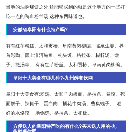
当地的油酥烧饼之外,还能够买到的就是这个地方的一些好
吃一点的鸭血粉丝汤,这种东西味道也。
安徽省阜阳有什么特产吗?
有有红芋粉丝、太和贡椿、阜南黄岗柳编、临泉生姜、界
首彩陶、颍上淮河鲇鱼、枕头馍、格拉条、糊辢汤、馓
子、撒汤等。 有有红芋粉丝、太和贡椿、阜南黄岗柳编。
阜阳十大美食有哪几种?-九州醉餐饮网
阜阳十大美食有:粉鸡、太和羊肉板面、格拉条、卷馍、死
面饼子、辣糊子、蛋白肉、插花牛肉汤、曹集蚬子、- 卷
好的水烙馍。 地锅鸡、格拉条、太和板。
方便送人的阜阳特产吃的有什么?买来送人用的-九
州醉餐饮网