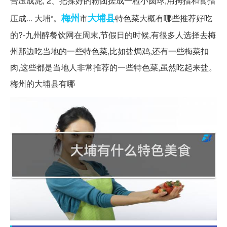
合压成泥; 2、把揉好的粉团搓成一粒小圆球,用拇指和食指
梅州
大埔县
压成... 大埔“。
市
特色菜大概有哪些推荐好吃
的?-九州醉餐饮网在周末,节假日的时候,有很多人选择去梅
州那边吃当地的一些特色菜,比如盐焗鸡,还有一些梅菜扣
肉,这些都是当地人非常推荐的一些特色菜,虽然吃起来盐。
梅州的大埔县有哪