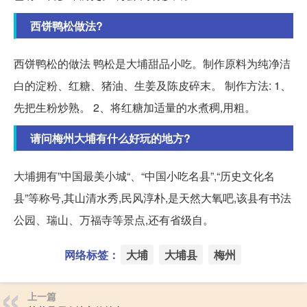
西饼鸭松做法?
西饼鸭松的做法 鸭松是大埔甜品小吃。制作原料为纯净洁
白的淀粉、红糖、猪油、生姜及陈皮碎末。 制作方法: 1、
先把生粉炒熟。 2、将红糖加适量的水煮稠,用粗。
请问梅州大埔有什么好玩的地方?
大埔拥有”中国最美小城“、“中国小吃名县”,“历史文化名
县”等称号,其山清水秀,民风淳朴,是天然大氧吧,该县有书法
公园、瑞山、万福寺等景点,还有省级自。
网络标签：
大埔
大埔县
梅州
上一篇