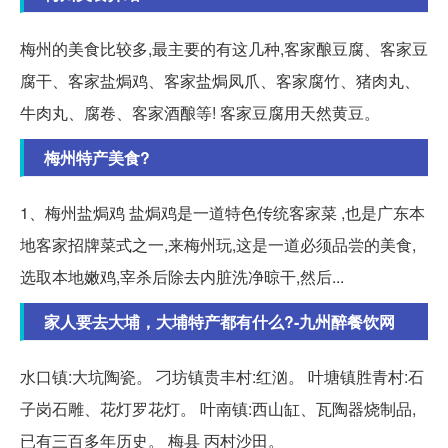
梅州的美食比较多,最主要的有这几种,客家酿豆腐、客家豆
腐干、客家盐焗鸡、客家盐焗凤爪、客家腐竹、猪肉丸、
牛肉丸、腐卷、客家酒酿等! 客家豆腐用天然黄豆。
梅州特产美食?
1、梅州盐焗鸡 盐焗鸡是一道特色传统客家菜 ,也是广东本
地客家招牌菜式之一,来梅州玩,这是一道必须品尝的美食,
选取本地嫩鸡,宰杀后除去内脏洗净晾干,然后...
家人要去大埔，大埔特产都有什么?-九州醉餐饮网
水口镇:大坑陶瓷。 刁坊镇贵丰村:红汹。 叶塘镇胜青村:石
子岗石雕、花灯罗花灯。 叶南镇:西山缸、瓦陶器烧制品,
已有三百多年历史。 梅县 丙村沙田。