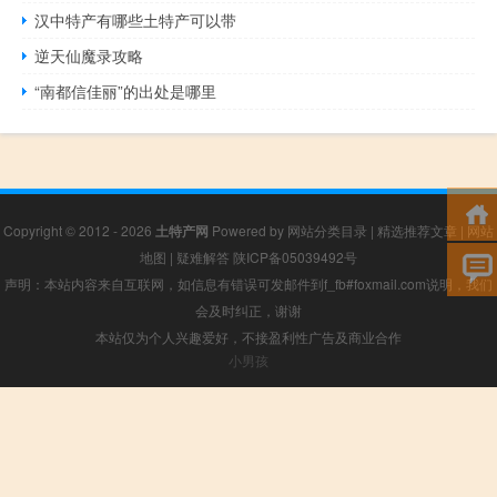
汉中特产有哪些土特产可以带
逆天仙魔录攻略
“南都信佳丽”的出处是哪里
Copyright © 2012 - 2026
土特产网
Powered by
网站分类目录
|
精选推荐文章
|
网站
地图
|
疑难解答
陕ICP备05039492号
声明：本站内容来自互联网，如信息有错误可发邮件到f_fb#foxmail.com说明，我们
会及时纠正，谢谢
本站仅为个人兴趣爱好，不接盈利性广告及商业合作
小男孩