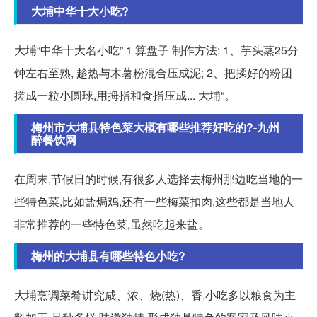
大埔中华十大小吃?
大埔“中华十大名小吃” 1 算盘子 制作方法: 1、芋头蒸25分
钟左右至熟, 趁热与木薯粉混合压成泥; 2、把揉好的粉团
搓成一粒小圆球,用拇指和食指压成... 大埔“。
梅州市大埔县特色菜大概有哪些推荐好吃的?-九州
醉餐饮网
在周末,节假日的时候,有很多人选择去梅州那边吃当地的一
些特色菜,比如盐焗鸡,还有一些梅菜扣肉,这些都是当地人
非常推荐的一些特色菜,虽然吃起来盐。
梅州的大埔县有哪些特色小吃?
大埔烹调菜肴讲究咸、浓、烧(热)、香,小吃多以粮食为主