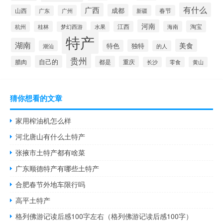
有什么
广西
成都
山西
广州
新疆
春节
广东
河南
淘宝
桂林
江西
海南
杭州
梦幻西游
水果
特产
湖南
美食
独特
特色
潮汕
的人
贵州
自己的
腊肉
都是
重庆
长沙
零食
黄山
猜你想看的文章
家用榨油机怎么样
河北唐山有什么土特产
张掖市土特产都有啥菜
广东顺德特产有哪些土特产
合肥春节外地车限行吗
高平土特产
格列佛游记读后感100字左右（格列佛游记读后感100字）