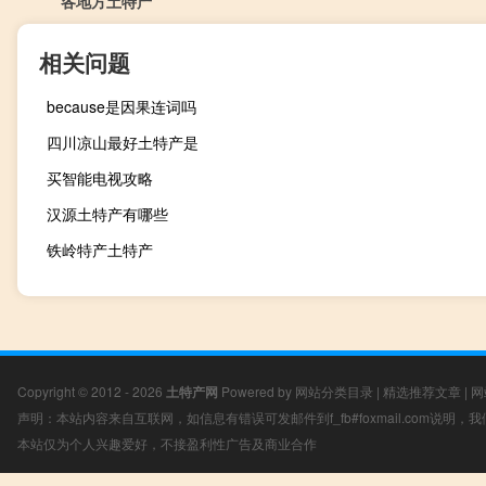
各地方土特产
相关问题
because是因果连词吗
四川凉山最好土特产是
买智能电视攻略
汉源土特产有哪些
铁岭特产土特产
Copyright © 2012 - 2026
土特产网
Powered by
网站分类目录
|
精选推荐文章
|
网
声明：本站内容来自互联网，如信息有错误可发邮件到f_fb#foxmail.com说明
本站仅为个人兴趣爱好，不接盈利性广告及商业合作