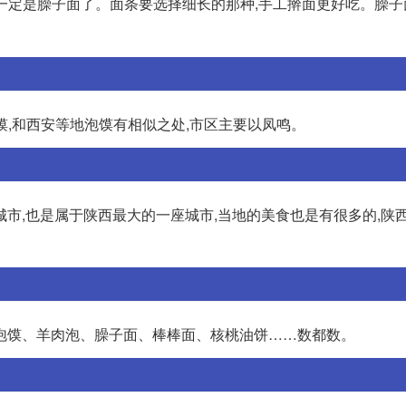
一定是臊子面了。面条要选择细长的那种,手工擀面更好吃。臊子
馍,和西安等地泡馍有相似之处,市区主要以凤鸣。
市,也是属于陕西最大的一座城市,当地的美食也是有很多的,陕
泡馍、羊肉泡、臊子面、棒棒面、核桃油饼……数都数。