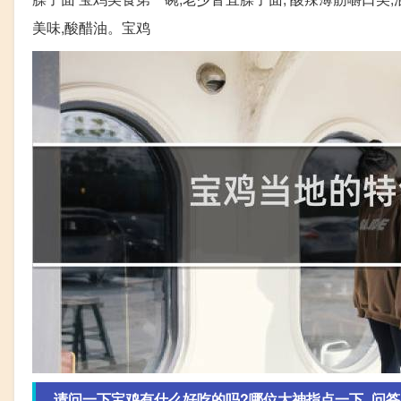
美味,酸醋油。宝鸡
请问一下宝鸡有什么好吃的吗?哪位大神指点一下_问答库问答