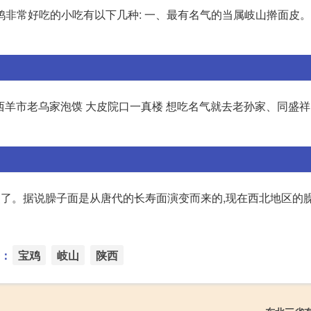
鸡非常好吃的小吃有以下几种: 一、最有名气的当属岐山擀面皮
西羊市老乌家泡馍 大皮院口一真楼 想吃名气就去老孙家、同盛祥 
史了。据说臊子面是从唐代的长寿面演变而来的,现在西北地区的
：
宝鸡
岐山
陕西