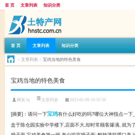
首 页
文章列表
知识分类
首 页
文章列表
知识分类
>
文章列表
>
宝鸡当地的特色美食
宝鸡当地的特色美食
文章列表
网友:
bj
2023-01-09 10:35:50
宝鸡
[摘要]：请问一下
有什么好吃的吗?哪位大神指点一下_问
盒于陈仓园实验中学楼下,店面不大,却时常顾客爆满, 就为
臊子面 宝鸡美食第一碗,老少皆宜臊子面; 酸辣薄筋嚼口美,