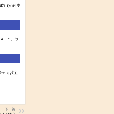
。岐山擀面皮
4、 5、刘
臊子面以宝
下一篇