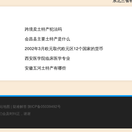
东北三省
跨境卖土特产犯法吗
会昌县主要土特产是什么
2002年3月欧元取代欧元区12个国家的货币
西安医学院临床医学专业
安徽五河土特产有哪些
站地图
|
疑难解答
陕ICP备05039492号
，我们会及时纠正，谢谢