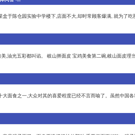
菜盒于陈仓园实验中学楼下,店面不大,却时常顾客爆满, 就为了
美,油光五彩都叫谄。 岐山擀面皮 宝鸡美食第二碗,岐山面皮理当
国十大面食之一,大众对其的喜爱程度已经不言而喻了。虽然中国