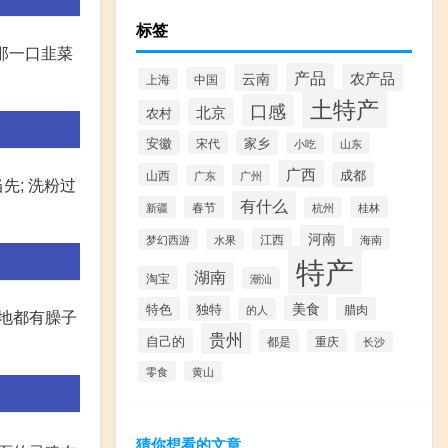
标签
吃那一口韭菜
产品
云南
农产品
中国
上海
土特产
口感
北京
农村
安徽
家乡
宋代
山东
小吃
广西
成都
山西
广州
广东
先; 洗粉过
有什么
新疆
春节
桂林
杭州
河南
江西
海南
梦幻西游
水果
特产
湖南
淘宝
潮汕
美食
独特
特色
腊肉
的人
各地都有臊子
贵州
自己的
都是
重庆
长沙
零食
黄山
猜你想看的文章