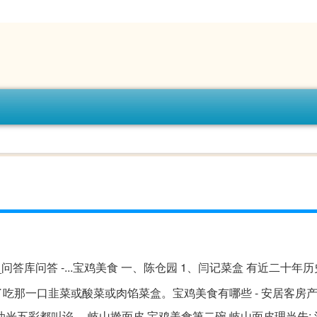
答库问答 -...宝鸡美食 一、陈仓园 1、闫记菜盒 有近二十年
了吃那一口韭菜或酸菜或肉馅菜盒。宝鸡美食有哪些 - 安居客房
油光五彩都叫谄。 岐山擀面皮 宝鸡美食第二碗,岐山面皮理当先;