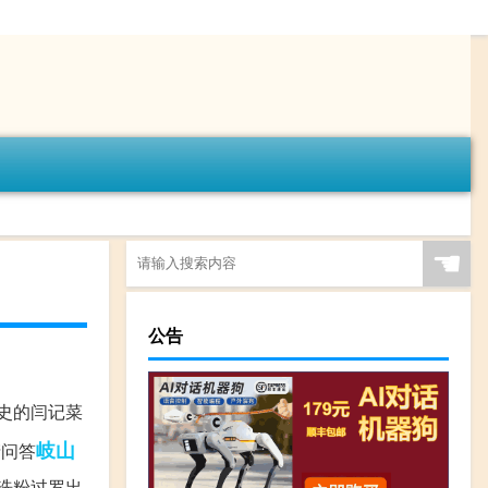
☚
公告
历史的闫记菜
岐山
产问答
 洗粉过罗出