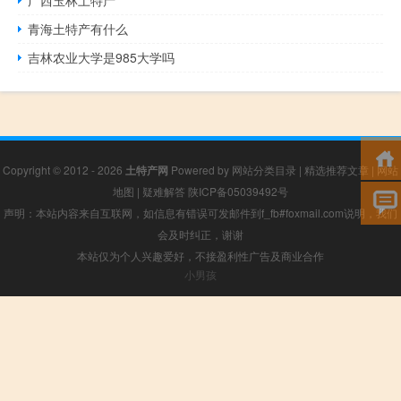
广西玉林土特产
青海土特产有什么
吉林农业大学是985大学吗
Copyright © 2012 - 2026
土特产网
Powered by
网站分类目录
|
精选推荐文章
|
网站
地图
|
疑难解答
陕ICP备05039492号
声明：本站内容来自互联网，如信息有错误可发邮件到f_fb#foxmail.com说明，我们
会及时纠正，谢谢
本站仅为个人兴趣爱好，不接盈利性广告及商业合作
小男孩