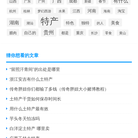
有什么
广西
成都
山西
广州
新疆
春节
广东
河南
淘宝
桂林
江西
海南
杭州
梦幻西游
水果
特产
湖南
美食
独特
特色
潮汕
的人
贵州
自己的
腊肉
都是
重庆
长沙
零食
黄山
猜你想看的文章
“留照汗青间”的出处是哪里
浙江安吉有什么土特产
传奇胖妞你们都输了多钱（传奇胖妞大小赌博教程）
土特产干货如何保存时间长
用什么土特产最有效
芋头冬天怕冻吗
白洋淀土特产 哪里卖