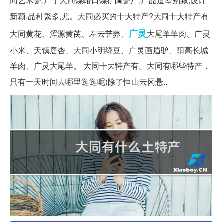
同艺术瓷:产于大同煤峪口煤矿陶瓷厂,产品造型别致,设计
新颖,品种繁多,尤。大同必买的十大特产?大同十大特产有
广灵
大同黄花、浑源黄芪、左云苦荞、
大尾羊羊肉、广灵
小米、天镇唐杏、大同小明绿豆、广灵画眉驴、阳高长城
羊肉、广灵大尾羊。 大同十大特产有。大同有哪些特产，
只有一天时间去哪里逛逛呢(除了恒山云冈悬..