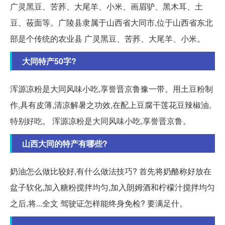
广灵黑豆、苦荞、大尾羊、小米、画眉驴、黑木耳、土
豆、莜面等。广陵县隶属于山西省大同市,位于山西省东北
部是个传统的农业县 广灵黑豆、苦荞、大尾羊、小米。
大同特产50字?
浑源凉粉是大同风味小吃,享誉晋京鲁豫一带。用土豆粉制
作,具有皮薄,清凉解暑之功效,在配上豆腐干莲花豆辣椒油,
特别好吃。 浑源凉粉是大同风味小吃,享誉晋京鲁。
山西大同的特产有哪些?
奶油怎么做比较好,有什么做法技巧? 首先将奶酪称好放在
盆子软化,加入糖粉搅拌均匀,加入朗姆酒和柠檬汁搅拌均匀
之后,将...全文 驾驶证怎样能终身免检? 要满足什。