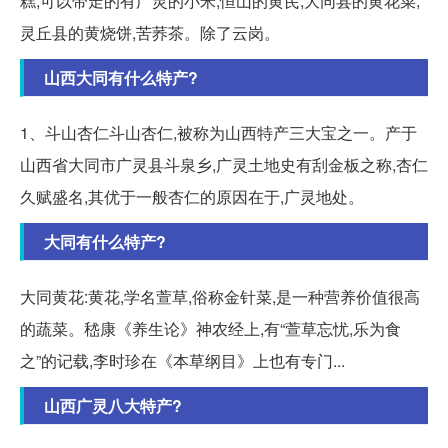
糕,可以带走的有广灵的小米,恒山的黄芪,大同县的黄花菜,
灵丘县的黄烧饼,苦荞茶。除了云岗。
山西大同有什么特产?
1、斗山杏仁斗山杏仁,被称为山西特产三大宝之一。产于
山西省大同市广灵县斗泉乡,广灵土地史有刮金板之称,杏仁
久赋盛名,其优于一般杏仁的原因在于,广灵地处。
大同有什么特产?
大同黄花:黄花,学名萱草,俗称金针菜,是一种营养价值很高
的蔬菜。嵇康《养生论》神农经上,有“萱草忘忧,乐为食
之”的记载,李时珍在《本草纲目》上也有专门...
山西广灵八大特产?