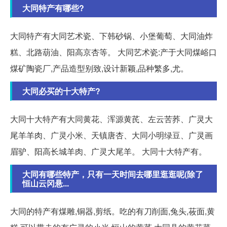
大同特产有哪些?
大同特产有大同艺术瓷、下韩砂锅、小堡葡萄、大同油炸
糕、北路葫油、阳高京杏等。 大同艺术瓷:产于大同煤峪口
煤矿陶瓷厂,产品造型别致,设计新颖,品种繁多,尤。
大同必买的十大特产?
大同十大特产有大同黄花、浑源黄芪、左云苦荞、广灵大
尾羊羊肉、广灵小米、天镇唐杏、大同小明绿豆、广灵画
眉驴、阳高长城羊肉、广灵大尾羊。 大同十大特产有。
大同有哪些特产，只有一天时间去哪里逛逛呢(除了
恒山云冈悬...
大同的特产有煤雕,铜器,剪纸。吃的有刀削面,兔头,莜面,黄