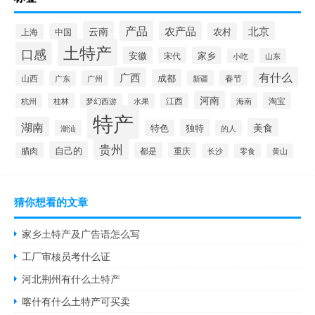
产品
云南
农产品
北京
农村
中国
上海
土特产
口感
安徽
家乡
宋代
山东
小吃
有什么
广西
成都
山西
广州
新疆
春节
广东
河南
淘宝
桂林
江西
海南
杭州
梦幻西游
水果
特产
湖南
美食
独特
特色
潮汕
的人
贵州
自己的
腊肉
都是
重庆
长沙
零食
黄山
猜你想看的文章
家乡土特产及广告语怎么写
工厂审核员考什么证
河北荆州有什么土特产
喀什有什么土特产可买卖