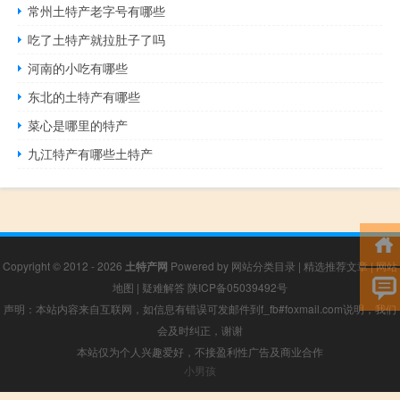
常州土特产老字号有哪些
吃了土特产就拉肚子了吗
河南的小吃有哪些
东北的土特产有哪些
菜心是哪里的特产
九江特产有哪些土特产
Copyright © 2012 - 2026
土特产网
Powered by
网站分类目录
|
精选推荐文章
|
网站
地图
|
疑难解答
陕ICP备05039492号
声明：本站内容来自互联网，如信息有错误可发邮件到f_fb#foxmail.com说明，我们
会及时纠正，谢谢
本站仅为个人兴趣爱好，不接盈利性广告及商业合作
小男孩