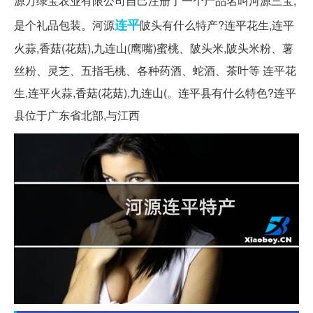
源万绿宝农业有限公司自己注册了一个产品名叫河源三宝,
连平
是个礼品包装。河源
陂头有什么特产?连平花生,连平
火蒜,香菇(花菇),九连山(鹰嘴)蜜桃、陂头米,陂头米粉、薯
丝粉、灵芝、五指毛桃、各种药酒、蛇酒、茶叶等 连平花
生,连平火蒜,香菇(花菇),九连山(。连平县有什么特色?连平
县位于广东省北部,与江西