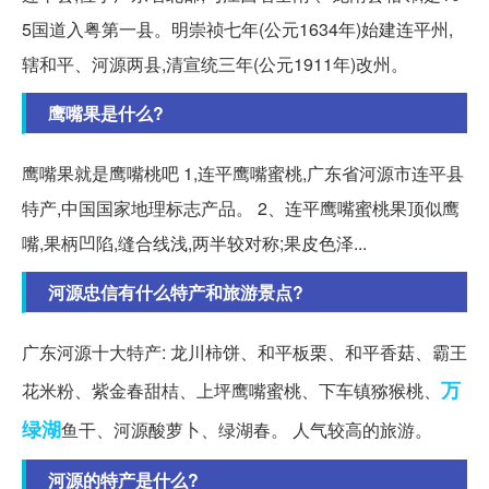
5国道入粤第一县。明崇祯七年(公元1634年)始建连平州,
辖和平、河源两县,清宣统三年(公元1911年)改州。
鹰嘴果是什么?
鹰嘴果就是鹰嘴桃吧 1,连平鹰嘴蜜桃,广东省河源市连平县
特产,中国国家地理标志产品。 2、连平鹰嘴蜜桃果顶似鹰
嘴,果柄凹陷,缝合线浅,两半较对称;果皮色泽...
河源忠信有什么特产和旅游景点?
广东河源十大特产: 龙川柿饼、和平板栗、和平香菇、霸王
万
花米粉、紫金春甜桔、上坪鹰嘴蜜桃、下车镇猕猴桃、
绿湖
鱼干、河源酸萝卜、绿湖春。 人气较高的旅游。
河源的特产是什么?