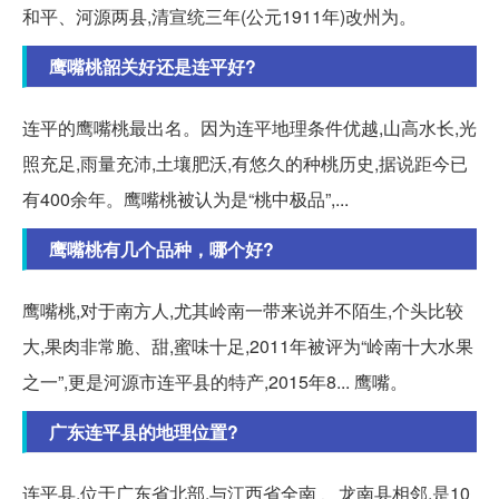
和平、河源两县,清宣统三年(公元1911年)改州为。
鹰嘴桃韶关好还是连平好?
连平的鹰嘴桃最出名。因为连平地理条件优越,山高水长,光
照充足,雨量充沛,土壤肥沃,有悠久的种桃历史,据说距今已
有400余年。鹰嘴桃被认为是“桃中极品”,...
鹰嘴桃有几个品种，哪个好?
鹰嘴桃,对于南方人,尤其岭南一带来说并不陌生,个头比较
大,果肉非常脆、甜,蜜味十足,2011年被评为“岭南十大水果
之一”,更是河源市连平县的特产,2015年8... 鹰嘴。
广东连平县的地理位置?
连平县,位于广东省北部,与江西省全南 、龙南县相邻,是10