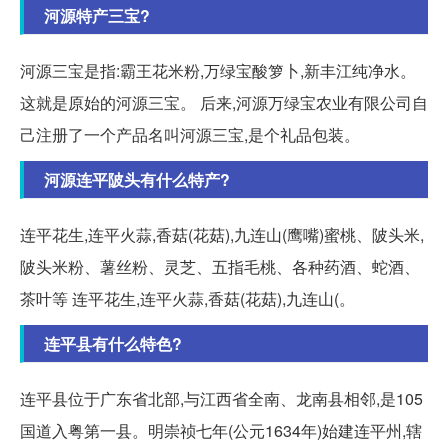
河源特产三宝?
河源三宝是指:霸王花米粉,万绿宝酸箩卜,新丰江纯净水。
这就是原始的河源三宝。 后来,河源万绿宝农业有限公司自
己注册了一个产品名叫河源三宝,是个礼品包装。
河源连平陂头有什么特产?
连平花生,连平火蒜,香菇(花菇),九连山(鹰嘴)蜜桃、陂头米,
陂头米粉、薯丝粉、灵芝、五指毛桃、各种药酒、蛇酒、
茶叶等 连平花生,连平火蒜,香菇(花菇),九连山(。
连平县有什么特色?
连平县位于广东省北部,与江西省全南、龙南县相邻,是105
国道入粤第一县。明崇祯七年(公元1634年)始建连平州,辖