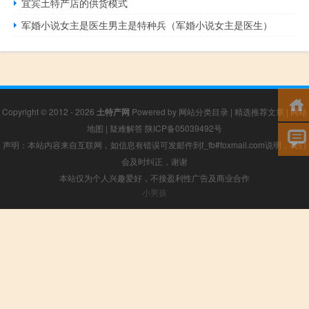
宜宾土特产店的供货模式
军婚小说女主是医生男主是特种兵（军婚小说女主是医生）
Copyright © 2012 - 2026
土特产网
Powered by
网站分类目录
|
精选推荐文章
|
网站
地图
|
疑难解答
陕ICP备05039492号
声明：本站内容来自互联网，如信息有错误可发邮件到f_fb#foxmail.com说明，我们
会及时纠正，谢谢
本站仅为个人兴趣爱好，不接盈利性广告及商业合作
小男孩