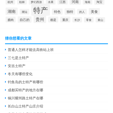
河南
淘宝
桂林
江西
海南
杭州
梦幻西游
水果
特产
湖南
美食
独特
特色
潮汕
的人
贵州
自己的
腊肉
都是
重庆
长沙
零食
黄山
猜你想看的文章
普通人怎样才能去高铁站上班
三七是土特产
安吉土特产
冬天有哪些变化
钓鱼岛的土特产有哪些
成都买特产的地方在哪
铜川耀州路土特产在哪
长白山土特产山庄介绍