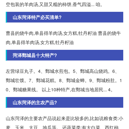
空包装的羊肉汤,又甜又糯的柿饼,香气四溢... 咱。
山东菏泽特产必买清单?
曹县的烧牛肉,单县得羊肉汤,女方糕,牡丹籽油 曹县的烧牛
肉,单县得羊肉汤,女方糕,牡丹籽油
菏泽鄄城县十大特产?
左营绿豆丸子。4、鄄城水煎包。5、鄄城高山烧鸡。6、
鄄城壮馍。7、鄄城花糕。8、鄄城金蝉。9、鄄城粉肚。1
0、鄄城糖果线。 以上10种特产,在鄄城当地居民... 4。
山东菏泽的主农产品?
山东菏泽的主要农产品说起来是比较多的,比如说粮食类:小
麦、玉米、大豆、地瓜等。 还蔬菜类:有大白菜、西红柿、