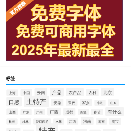
标签
产品
云南
农产品
北京
农村
中国
上海
土特产
口感
安徽
家乡
宋代
山东
小吃
有什么
广西
成都
山西
广州
新疆
春节
广东
河南
淘宝
桂林
江西
海南
杭州
梦幻西游
水果
特产