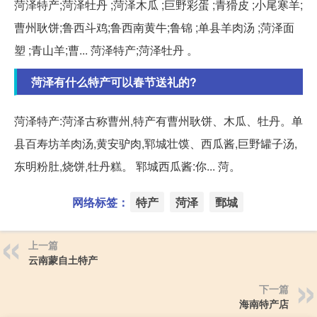
菏泽特产;菏泽牡丹 ;菏泽木瓜 ;巨野彩蛋 ;青猾皮 ;小尾寒羊;
曹州耿饼;鲁西斗鸡;鲁西南黄牛;鲁锦 ;单县羊肉汤 ;菏泽面
塑 ;青山羊;曹... 菏泽特产;菏泽牡丹 。
菏泽有什么特产可以春节送礼的?
菏泽特产:菏泽古称曹州,特产有曹州耿饼、木瓜、牡丹。单
县百寿坊羊肉汤,黄安驴肉,郓城壮馍、西瓜酱,巨野罐子汤,
东明粉肚,烧饼,牡丹糕。 郓城西瓜酱:你... 菏。
网络标签：
特产
菏泽
鄄城
上一篇
云南蒙自土特产
下一篇
海南特产店