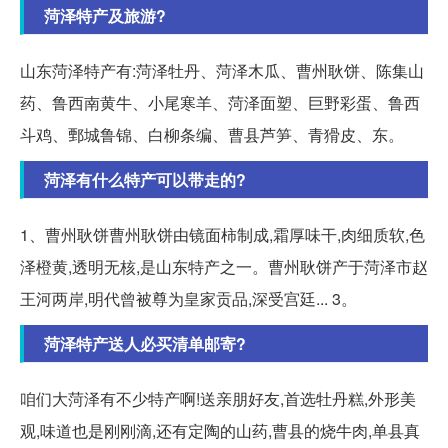
菏泽特产及旅游?
山东菏泽特产有:菏泽牡丹、菏泽木瓜、曹州耿饼、陈集山
药、鲁西南黄牛、小尾寒羊、菏泽面塑、巨野彩蛋、鲁西
斗鸡、鄄城鲁锦、白柳条编、曹县芦笋、青猾皮、东。
菏泽有什么特产可以带走的?
1、曹州耿饼曹州耿饼由镜面柿制成,霜厚味干,肉细质软,色
泽橙黄,透明无核,是山东特产之一。曹州耿饼产于菏泽市赵
王河两岸,明代曾被尊为皇家贡品,深受宫廷... 3。
菏泽特产送人必买清单邮寄?
咱们大菏泽有不少特产啊!送亲朋好友,首选牡丹糕,外形美
观,味道也是刚刚滴,还有定陶的山药,曹县的烧牛肉,单县真