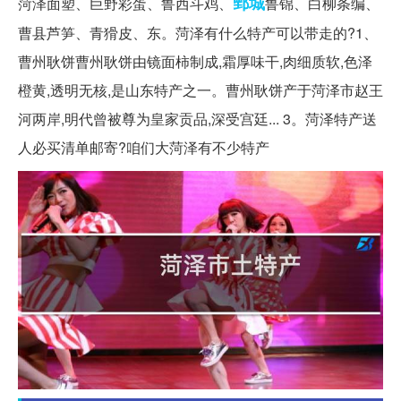
鄄城
菏泽面塑、巨野彩蛋、鲁西斗鸡、
鲁锦、白柳条编、
曹县芦笋、青猾皮、东。菏泽有什么特产可以带走的?1、
曹州耿饼曹州耿饼由镜面柿制成,霜厚味干,肉细质软,色泽
橙黄,透明无核,是山东特产之一。曹州耿饼产于菏泽市赵王
河两岸,明代曾被尊为皇家贡品,深受宫廷... 3。菏泽特产送
人必买清单邮寄?咱们大菏泽有不少特产