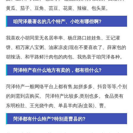
黄瓜、茄子、豆角、芸豆、花菜、辣椒、包头菜。
咱菏泽最著名的几个特产、小吃有哪些啊?
我喜欢小胡同里无名居串串、杨庄路口娃娃鱼、王记灌
饼、稻万家八宝粥、油家凉皮(现在不要喜欢了、薛家包的
胡辣汤、和平路鲜汁肉包的肉包、我热衷于咱菏泽各种。
菏泽特产在什么地方有卖的，都有些什么?
菏泽特产一般网络平台上都有售,如拼多多、抖音等等,个别
的则需到店购买。 菏泽特产比较多,类别也多。 食品类有
东明粉肚、王光烧牛肉、单县羊肉汤(盒装)、曹。
菏泽都有什么特产?特别是曹县的?