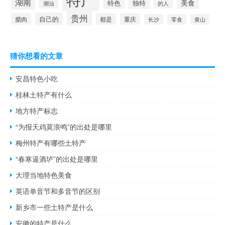
湖南
美食
独特
特色
潮汕
的人
贵州
自己的
腊肉
都是
重庆
长沙
零食
黄山
猜你想看的文章
安昌特色小吃
桂林土特产有什么
地方特产标志
“为报天鸡莫浪鸣”的出处是哪里
梅州特产有哪些土特产
“春寒逼酒垆”的出处是哪里
大理当地特色美食
英语单音节和多音节的区别
新乡市一些土特产是什么
安徽的特产是什么