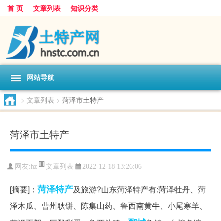
首 页
文章列表
知识分类
网站导航
>
文章列表
>
菏泽市土特产
菏泽市土特产
文章列表
网友:
hz
2022-12-18 13:26:06
菏泽
特产
[摘要]：
及旅游?山东菏泽特产有:菏泽牡丹、菏
泽木瓜、曹州耿饼、陈集山药、鲁西南黄牛、小尾寒羊、