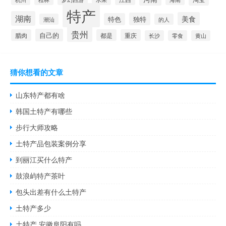
特产
湖南
美食
独特
特色
潮汕
的人
贵州
自己的
腊肉
都是
重庆
长沙
零食
黄山
猜你想看的文章
山东特产都有啥
韩国土特产有哪些
步行大师攻略
土特产品包装案例分享
到丽江买什么特产
鼓浪屿特产茶叶
包头出差有什么土特产
土特产多少
土特产 安徽阜阳有吗