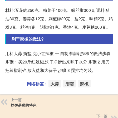
材料:五花肉250克、梅菜干100克、螺丝椒300克 调料:猪
油30克、姜蒜各12克、剁椒碎20克、盐2克、味精2克、鸡
粉3克、耗油4克、胡椒粉1克、香油4克、麦芽糖200克。
剁干辣椒的做法?
用料大蒜 瓣盐 克小红辣椒 干 自制湖南剁辣椒的做法步骤
步骤 1 买20斤红辣椒,洗干净捞出来晾干水分 步骤 2 用刀
把辣椒剁碎,放入盐和大蒜子 步骤 3 搅拌均匀装。
网络标签：
大蒜
湖南
辣椒
上一篇
炒饼是哪的特色
下一篇