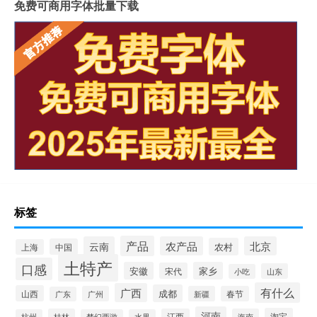
免费可商用字体批量下载
标签
产品
云南
农产品
北京
农村
中国
上海
土特产
口感
安徽
家乡
宋代
山东
小吃
有什么
广西
成都
山西
广州
新疆
春节
广东
河南
淘宝
桂林
江西
海南
杭州
梦幻西游
水果