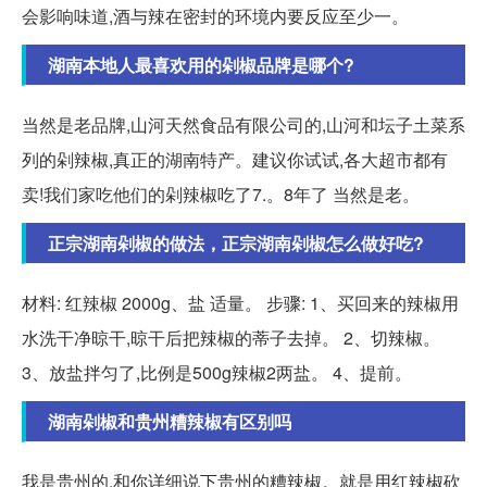
会影响味道,酒与辣在密封的环境内要反应至少一。
湖南本地人最喜欢用的剁椒品牌是哪个?
当然是老品牌,山河天然食品有限公司的,山河和坛子土菜系
列的剁辣椒,真正的湖南特产。建议你试试,各大超市都有
卖!我们家吃他们的剁辣椒吃了7.。8年了 当然是老。
正宗湖南剁椒的做法，正宗湖南剁椒怎么做好吃?
材料: 红辣椒 2000g、盐 适量。 步骤: 1、买回来的辣椒用
水洗干净晾干,晾干后把辣椒的蒂子去掉。 2、切辣椒。
3、放盐拌匀了,比例是500g辣椒2两盐。 4、提前。
湖南剁椒和贵州糟辣椒有区别吗
我是贵州的,和你详细说下贵州的糟辣椒。就是用红辣椒砍