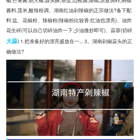
椒,芒果酱,朝天椒,蒜头酥,茶蛋,山楂脯,烙锅,凉皮调料,焖锅
酱料,莲米,酸辣粉调。湖南红油剁辣椒的正宗做法?备下配
料:盐、花椒粉、辣椒粉(辣椒粉比较香,红油也漂亮)、油炸
花生碎(可以自己切碎油炸一下,少油微炒即可)、蒜蓉(切碎
大蒜
) 1.把准备好的漂亮盛放在一... 3。湖南剁椒蒜头的正
确做法?