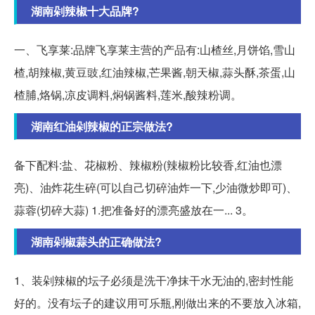
湖南剁辣椒十大品牌?
一、飞享莱:品牌飞享莱主营的产品有:山楂丝,月饼馅,雪山
楂,胡辣椒,黄豆豉,红油辣椒,芒果酱,朝天椒,蒜头酥,茶蛋,山
楂脯,烙锅,凉皮调料,焖锅酱料,莲米,酸辣粉调。
湖南红油剁辣椒的正宗做法?
备下配料:盐、花椒粉、辣椒粉(辣椒粉比较香,红油也漂
亮)、油炸花生碎(可以自己切碎油炸一下,少油微炒即可)、
蒜蓉(切碎大蒜) 1.把准备好的漂亮盛放在一... 3。
湖南剁椒蒜头的正确做法?
1、装剁辣椒的坛子必须是洗干净抹干水无油的,密封性能
好的。没有坛子的建议用可乐瓶,刚做出来的不要放入冰箱,