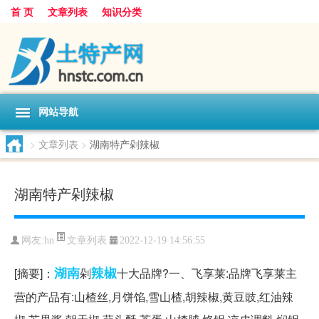
首 页
文章列表
知识分类
网站导航
>
文章列表
>
湖南特产剁辣椒
湖南特产剁辣椒
文章列表
网友:
hn
2022-12-19 14:56:55
湖南
辣椒
[摘要]：
剁
十大品牌?一、飞享莱:品牌飞享莱主
营的产品有:山楂丝,月饼馅,雪山楂,胡辣椒,黄豆豉,红油辣