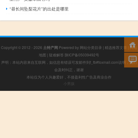
“昼长间坠梨花片”的出处是哪里
Copyright © 2012 - 2026
土特产网
Powered by
网站分类目录
|
精选推荐文章
|
网站
地图
|
疑难解答
陕ICP备05039492号
声明：本站内容来自互联网，如信息有错误可发邮件到f_fb#foxmail.com说明，我们
会及时纠正，谢谢
本站仅为个人兴趣爱好，不接盈利性广告及商业合作
小男孩