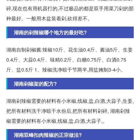
碎,现在也有用机器打的,不过极品的都是双手用菜刀剁的那
种最好。一般用木盆装着剁,砍得差不。
湖南的剁辣椒哪个地方的最好吃?
湖南自制剁椒酱:辣椒10斤、花生油0.4斤、酱油5斤、生姜
0.4斤、大蒜0.4斤、味精0.2斤、白糖0.75斤、白酒0.75
斤、盐0.5斤 1、辣椒洗净晾干节两半,用盐腌制3-4小。
湖南剁椒架的配方?
湖南剁辣椒需要的材料有小米椒,线椒,盐,白酒,大蒜子,生姜,
把所有材料洗干净晾干水份后,把所有材料剁碎, 湖南剁辣
椒需要的材料有小米椒,线椒,盐,白酒,大蒜子,。
湖南双峰扣肉辣椒的正宗做法?