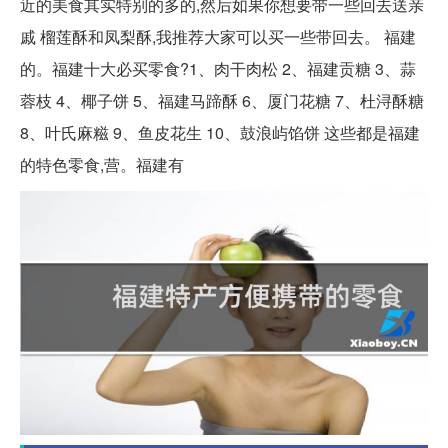
近的美食其实特别的多的,然后如果你想要带一些回去送亲
戚 榴莲酥和凤梨酥,我推荐大家可以买一些带回去。 福建
的。福建十大必买零食?1、肉干肉松 2、福建贡糖 3、蒜
蓉枝 4、椰子饼 5、福建马蹄酥 6、厦门花糖 7、杜浔酥糖
8、叶氏麻糍 9、鱼皮花生 10、鼓浪屿馅饼 这些都是福建
的特色零食,营。福建有