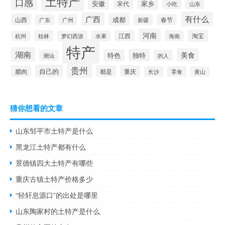
土特产
口感
安徽
家乡
宋代
山东
小吃
有什么
广西
成都
山西
广州
新疆
春节
广东
河南
淘宝
桂林
江西
海南
杭州
梦幻西游
水果
特产
湖南
美食
独特
特色
潮汕
的人
贵州
自己的
腊肉
都是
重庆
长沙
零食
黄山
猜你想看的文章
山东邹平市土特产是什么
黑龙江土特产都有什么
景德镇四大土特产有哪些
重庆古镇土特产价格多少
“轻轩息源口”的出处是哪里
山东陶家村的土特产是什么