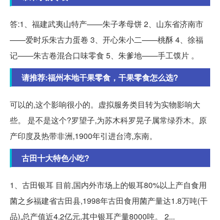
答:1、福建武夷山特产——朱子孝母饼 2、山东省济南市
——爱时乐朱古力蛋卷 3、开心朱小二——桃酥 4、徐福
记——朱古卷混合口味零食 5、朱爹地——手工馍片 。
请推荐:福州本地干果零食，干果零食怎么选?
可以的,这个影响很小的。虚拟服务类目转为实物影响大
些。 是不是这个?罗望子,为苏木科罗晃子属常绿乔木。原
产印度及热带非洲,1900年引进台湾,东南。
古田十大特色小吃?
1、古田银耳 目前,国内外市场上的银耳80%以上产自食用
菌之乡福建省古田县,1998年古田食用菌产量达1.8万吨(干
品),总产值近4.2亿元,其中银耳产量8000吨。 2...