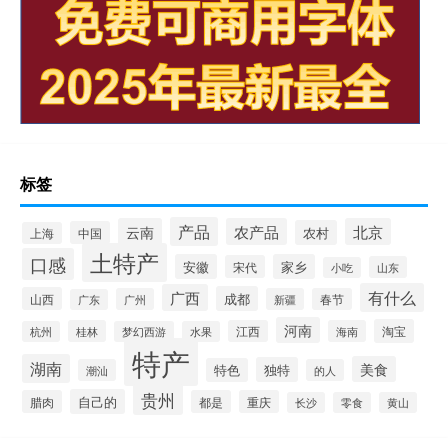
标签
产品
云南
农产品
北京
农村
中国
上海
土特产
口感
安徽
家乡
宋代
山东
小吃
有什么
广西
成都
山西
广州
新疆
春节
广东
河南
淘宝
桂林
江西
海南
杭州
梦幻西游
水果
特产
湖南
美食
独特
特色
潮汕
的人
贵州
自己的
腊肉
都是
重庆
长沙
零食
黄山