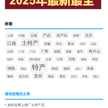
标签
产品
云南
农产品
北京
农村
中国
上海
土特产
口感
安徽
家乡
宋代
山东
小吃
有什么
广西
成都
山西
广州
新疆
春节
广东
河南
淘宝
桂林
江西
海南
杭州
梦幻西游
水果
特产
湖南
美食
独特
特色
潮汕
的人
贵州
自己的
腊肉
都是
重庆
长沙
零食
黄山
猜你想看的文章
如何在网上推广土特产店