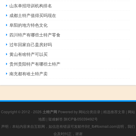
山东单招培训机构排名
成都土特产值得买吗现在
阜阳的地方特色文化
四川特产有哪些土特产零食
过年回家自己盖房好吗
黄山有啥特产可以买
贵州贵阳特产有哪些土特产
南充都有啥土特产卖
Copyright © 2012 - 2026
土特产网
Powered by
网站分类目录
|
精选推荐文章
|
网站
地图
|
疑难解答
陕ICP备05039492号
声明：本站内容来自互联网，如信息有错误可发邮件到f_fb#foxmail.com说明，我们
会及时纠正，谢谢