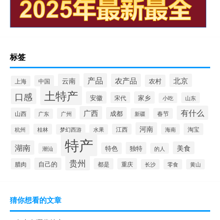
标签
产品
云南
农产品
北京
农村
中国
上海
土特产
口感
安徽
家乡
宋代
山东
小吃
有什么
广西
成都
山西
广州
新疆
春节
广东
河南
淘宝
桂林
江西
海南
杭州
梦幻西游
水果
特产
湖南
美食
独特
特色
潮汕
的人
贵州
自己的
腊肉
都是
重庆
长沙
零食
黄山
猜你想看的文章