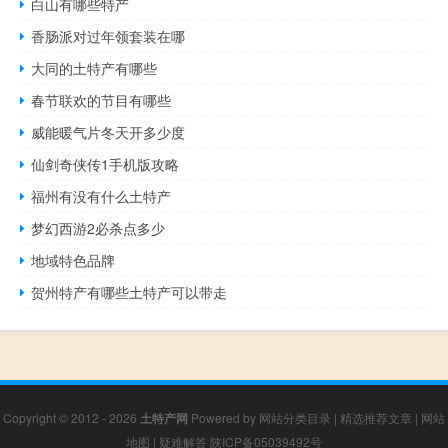
白山有哪些特产
香肠派对过年领套装在哪
大同的土特产有哪些
春节联欢的节目有哪些
威能暖气片冬天开多少度
仙剑奇侠传1手机版攻略
福州有没有什么土特产
梦幻西游2必杀点多少
地域特色品牌
贺州特产有哪些土特产可以带走
Copyright © 2012 - 2026
土特产网
Powered by
网站分类目录
|
精选推荐文章
|
网站
地图
|
疑难解答
陕ICP备05039492号