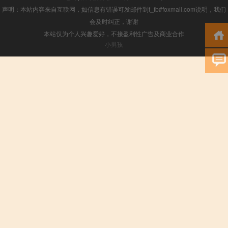
声明：本站内容来自互联网，如信息有错误可发邮件到f_fb#foxmail.com说明，我们
会及时纠正，谢谢
本站仅为个人兴趣爱好，不接盈利性广告及商业合作
小男孩