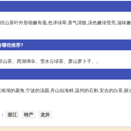
径山茶叶外形细嫩有毫,色泽绿翠,香气清馥,汤色嫩绿莹亮,滋味嫩鲜
有哪些推荐?
、径山茶、西湖绸伞、雪水云绿茶、萧山萝卜干、。
兴南湖的菱角,宁波的汤圆,舟山似海鲜,温州的石斛,安吉的白茶,
：
浙江
特产
龙井