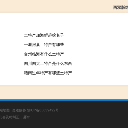
西双版
土特产加海鲜起啥名子
十堰房县土特产有哪些
台州临海有什么土特产
四川四大土特产是什么东西
赣南过年特产有哪些土特产
站地图
|
疑难解答
陕ICP备05039492号
，我们会及时纠正，谢谢