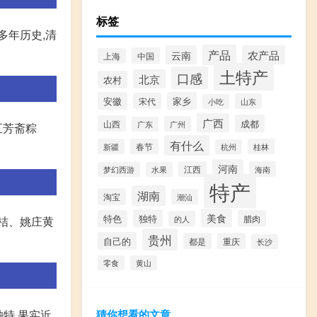
标签
多年历史,清
产品
云南
农产品
中国
上海
土特产
口感
北京
农村
安徽
家乡
宋代
山东
小吃
广西
成都
山西
广州
广东
五芳斋粽
有什么
新疆
春节
桂林
杭州
河南
江西
海南
梦幻西游
水果
特产
湖南
淘宝
潮汕
美食
独特
特色
腊肉
的人
桔、姚庄黄
贵州
自己的
都是
重庆
长沙
零食
黄山
猜你想看的文章
独特,果实近