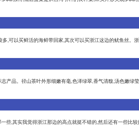
较多,可以买鲜活的海鲜带回家,其次可以买浙江这边的鱿鱼丝。
标志产品。径山茶叶外形细嫩有毫,色泽绿翠,香气清馥,汤色嫩绿莹
一些,其实我觉得浙江那边的高点就挺不错的,然后还有一些比较