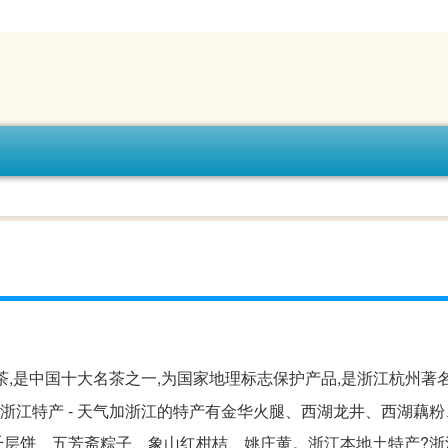
茶,是中国十大名茶之一,为国家地理标志保护产品,是浙江杭州著
。浙江特产 - 天气加浙江的特产有金华火腿、西湖龙井、西湖藕
千层饼、五芳斋粽子、象山红柑桔、姚庄黄。浙江本地土特产?浙