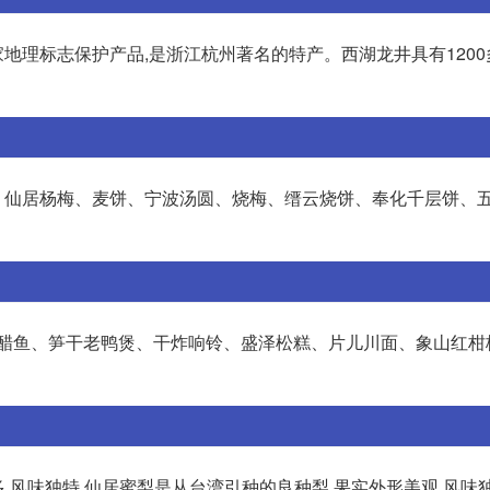
家地理标志保护产品,是浙江杭州著名的特产。西湖龙井具有1200
、仙居杨梅、麦饼、宁波汤圆、烧梅、缙云烧饼、奉化千层饼、
湖醋鱼、笋干老鸭煲、干炸响铃、盛泽松糕、片儿川面、象山红柑
,风味独特,仙居蜜梨是从台湾引种的良种梨,果实外形美观,风味