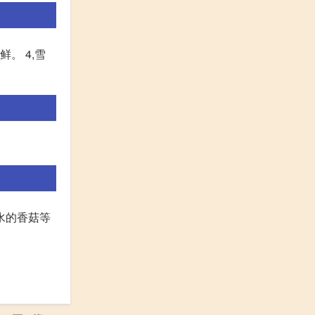
。 4,雪
丽水的香菇等