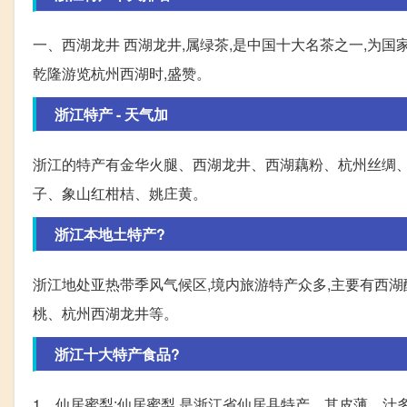
一、西湖龙井 西湖龙井,属绿茶,是中国十大名茶之一,为国
乾隆游览杭州西湖时,盛赞。
浙江特产 - 天气加
浙江的特产有金华火腿、西湖龙井、西湖藕粉、杭州丝绸
子、象山红柑桔、姚庄黄。
浙江本地土特产?
浙江地处亚热带季风气候区,境内旅游特产众多,主要有西
桃、杭州西湖龙井等。
浙江十大特产食品?
1、仙居蜜梨:仙居蜜梨,是浙江省仙居县特产。其皮薄、汁多