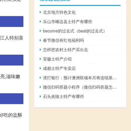
北京地方特色文化
乐山市峨边县土特产有哪些
become的过去式（beat的过去式）
浙江人特别喜
春节微信有红包福利吗
怎样把农村土特产买出去
安徽土特产介绍
成都土特产专卖店
亮,滋味嫩
渣打银行：预计澳洲联储本月将连续第四次会议将利率维持在4.10%不变总的来说我们仍然认为11月将再加息25个基点
微信扫码答题小程序（微信扫码答题怎么制作）
石头炎陵土特产有哪些
好吃的盐酥