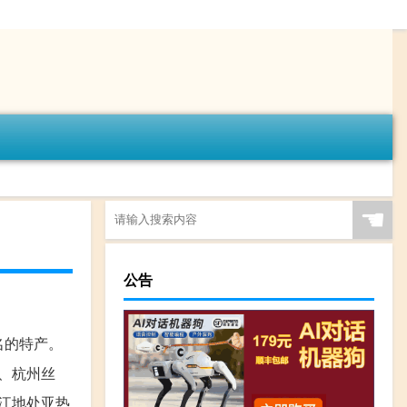
☚
公告
名的特产。
粉、杭州丝
江地处亚热