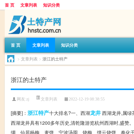
首 页
文章列表
知识分类
首 页
文章列表
知识分类
>
文章列表
>
浙江的土特产
浙江的土特产
文章列表
网友:
zj
2022-12-19 08:38:55
浙江
特产
龙井
[摘要]：
十大排名?一、西湖
西湖龙井,属绿
西湖龙井具有1200多年历史,清乾隆游览杭州西湖时,盛赞
绸、仙居杨梅、麦饼、宁波汤圆、烧梅、缙云烧饼、奉化