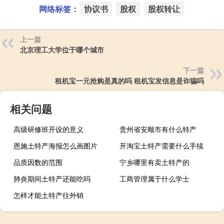
网络标签：
协议书
股权
股权转让
上一篇
北京理工大学位于哪个城市
下一篇
租机宝一元抢购是真的吗 租机宝发信息是诈骗吗
相关问题
高级研修班开设的意义
贵州省安顺市有什么特产
恩施土特产海报怎么画图片
开淘宝土特产需要什么手续
品质因数的范围
宁乡哪里有卖土特产的
肺炎期间土特产还能吃吗
工商管理属于什么学士
怎样才能土特产往外销