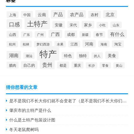
产品
云南
农产品
北京
农村
中国
上海
土特产
口感
安徽
家乡
宋代
山东
小吃
有什么
广西
成都
山西
广州
新疆
春节
广东
河南
淘宝
桂林
江西
海南
杭州
梦幻西游
水果
特产
湖南
美食
独特
特色
潮汕
的人
贵州
自己的
腊肉
都是
重庆
长沙
零食
黄山
猜你想看的文章
是不是我们不长大你们就不会变老了（是不是我们不长大你们就不会变老）
肇庆市的土特产是什么
什么是土特产包装设计图
冬天老鼠爬树吗