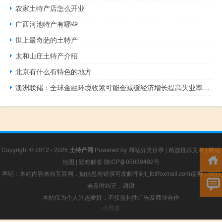
农家土特产店怎么开业
广西河池特产有哪些
世上最奇葩的土特产
太和山庄土特产介绍
北京有什么有特色的地方
澳洲联储：全球金融环境收紧可能会减缓经济增长提高失业率利率进一步上升而大多数借款人将处在更好的状态大多数借款人也有能力应对更久的高利率时期
Copyright © 2012 - 2026
土特产网
Powered by
网站分类目录
|
精选推荐文章
|
网站
地图
|
疑难解答
陕ICP备05039492号
声明：本站内容来自互联网，如信息有错误可发邮件到f_fb#foxmail.com说明，我们
会及时纠正，谢谢
本站仅为个人兴趣爱好，不接盈利性广告及商业合作
小男孩