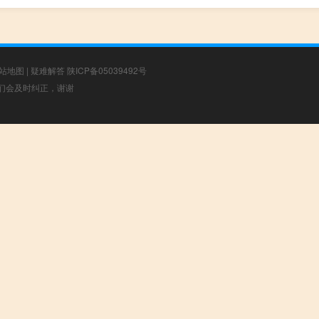
站地图
|
疑难解答
陕ICP备05039492号
，我们会及时纠正，谢谢