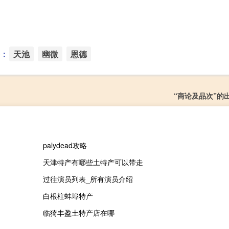
：
天池
幽微
恩德
“商论及品次”的
palydead攻略
天津特产有哪些土特产可以带走
过往演员列表_所有演员介绍
白根柱蚌埠特产
临猗丰盈土特产店在哪