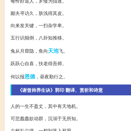
每怜好道人，罗缕为指迷。
鄙夫寻访久，肤浅得其皮。
向来发关键，一扫杂学卑。
五行识颠倒，八卦知推移。
天池
兔从月窟隐，鱼向
飞。
跃跃心自喜，扶老得吾师。
恩德
何以报
，昼夜勤行之。
《谢曾帅养生诀》郭印 翻译、赏析和诗意
人的一生不盈丈，其中有天地机。
可悲蠢蠢欲动群，沉溺于无所知。
六根乱尘境，一想到落入邪思。