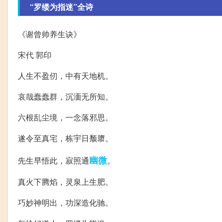
“罗缕为指迷”全诗
《谢曾帅养生诀》
宋代 郭印
人生不盈仞，中有天地机。
哀哉蠢蠢群，沉湎无所知。
六根乱尘境，一念落邪思。
遂令至真宅，栋宇日颓隳。
幽微
先生早悟此，寂照通
。
真火下腾焰，灵泉上生肥。
巧妙神明出，功深造化驰。