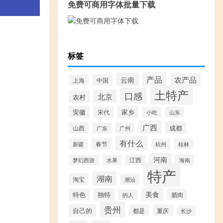
免费可商用字体批量下载
标签
产品
云南
农产品
中国
上海
土特产
口感
北京
农村
安徽
家乡
宋代
山东
小吃
广西
成都
山西
广州
广东
有什么
新疆
春节
桂林
杭州
河南
江西
海南
梦幻西游
水果
特产
湖南
淘宝
潮汕
美食
独特
特色
腊肉
的人
贵州
自己的
都是
重庆
长沙