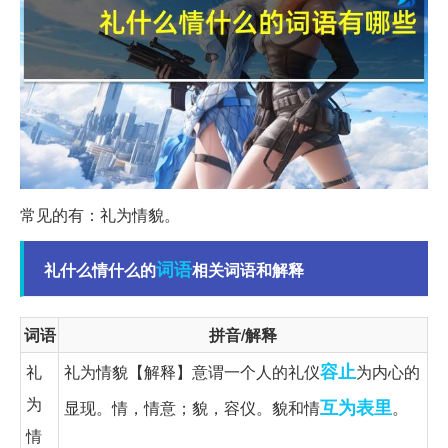
常见的有：礼为情貌。
词语
礼什么情什么的
相关词语和解释
词语
拼音/解释
容止
礼
礼为情貌【解释】意谓一个人的礼仪
为内心的
为
互为表里
显现。情，情意；貌，容仪。貌和情
。
情