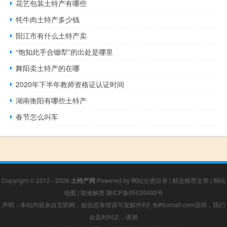
花艺包装土特产有哪些
牦牛肉土特产多少钱
阳江市有什么土特产卖
“饱知此手合锄犁”的出处是哪里
舞阳卖土特产的在哪
2020年下半年教师资格证认证时间
湖南衡阳有哪些土特产
春节怎么叫车
Copyright © 2012 - 2026
土特产网
Powered by
网站分类目录
|
精选推荐文章
|
网站
地图
|
疑难解答
陕ICP备05039492号
声明：本站内容来自互联网，如信息有错误可发邮件到f_fb#foxmail.com说明，我们
会及时纠正，谢谢