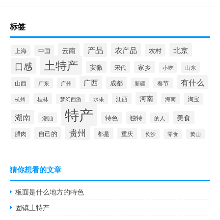
标签
产品
云南
农产品
北京
农村
中国
上海
土特产
口感
安徽
家乡
宋代
山东
小吃
有什么
广西
成都
山西
广州
新疆
春节
广东
河南
淘宝
桂林
江西
海南
杭州
梦幻西游
水果
特产
湖南
美食
独特
特色
潮汕
的人
贵州
自己的
腊肉
都是
重庆
长沙
零食
黄山
猜你想看的文章
板面是什么地方的特色
固镇土特产