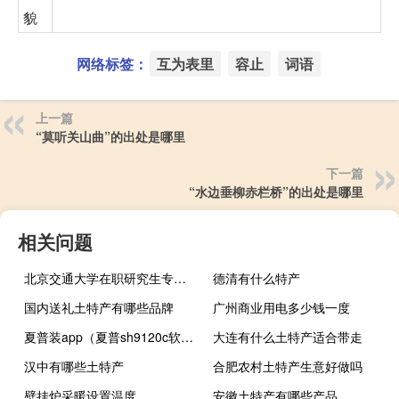
貌
网络标签：
互为表里
容止
词语
上一篇
“莫听关山曲”的出处是哪里
下一篇
“水边垂柳赤栏桥”的出处是哪里
相关问题
北京交通大学在职研究生专业硕士的特点
德清有什么特产
国内送礼土特产有哪些品牌
广州商业用电多少钱一度
夏普装app（夏普sh9120c软件）
大连有什么土特产适合带走
汉中有哪些土特产
合肥农村土特产生意好做吗
壁挂炉采暖设置温度
安徽土特产有哪些产品