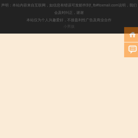
声明：本站内容来自互联网，如信息有错误可发邮件到f_fb#foxmail.com说明，我们
会及时纠正，谢谢
本站仅为个人兴趣爱好，不接盈利性广告及商业合作
小男孩