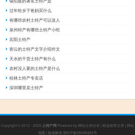
锡伯族的著名土特产是
过年给乡下爸妈买什么
有哪些农村土特产可以送人
泉州特产有哪些土特产小吃
宾阳土特产
密云的土特产文字介绍作文
天水的干货土特产有什么
农村没人要的土特产是什么
桂林土特产专卖店
深圳哪里卖土特产
Copyright © 2012 - 2026
土特产网
Powered by
网站分类目录
|
精选推荐文章
|
网站
地图
|
疑难解答
陕ICP备05039492号