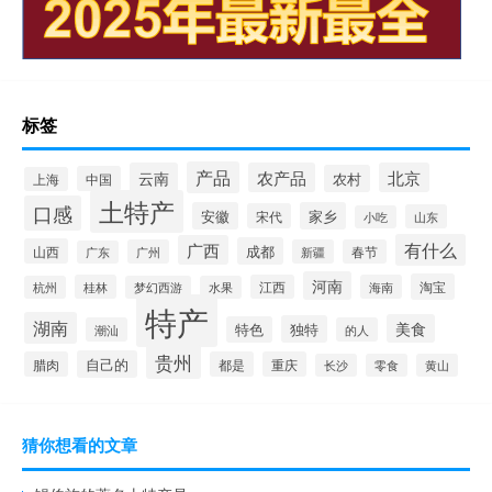
标签
产品
云南
农产品
北京
农村
中国
上海
土特产
口感
安徽
家乡
宋代
山东
小吃
有什么
广西
成都
山西
广州
新疆
春节
广东
河南
淘宝
桂林
江西
海南
杭州
梦幻西游
水果
特产
湖南
美食
独特
特色
潮汕
的人
贵州
自己的
腊肉
都是
重庆
长沙
零食
黄山
猜你想看的文章