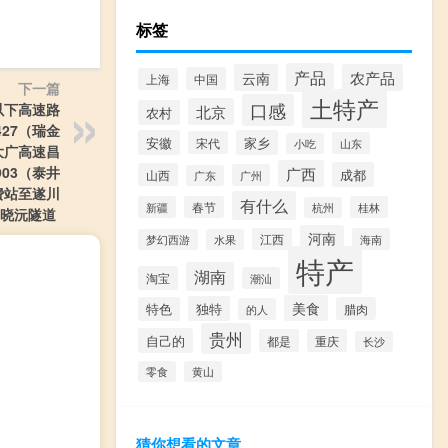
标签
产品
云南
农产品
中国
上海
下一篇
土特产
口感
，以下高速路
北京
农村
427（瑞金
安徽
家乡
宋代
山东
小吃
大广高速昌
03（泰井
广西
成都
山西
广州
广东
费站至遂川
有什么
新疆
春节
桂林
杭州
隧道 ​​​
河南
江西
海南
梦幻西游
水果
特产
湖南
淘宝
潮汕
美食
独特
特色
腊肉
的人
贵州
自己的
都是
重庆
长沙
零食
黄山
猜你想看的文章