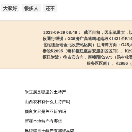
大家好
很多人
还不
2023-09-29 08:49： 截至目前，因车流量大
段通行缓慢：G35济广高速鹰瑞南段K1431至K1
北枢纽至瑞金北收费站区间）往鹰潭方向；G45
泰段K2895（泰和枢纽至吉安服务区区间）、K29
枢纽附近）往吉安方向，泰赣段K2975（汤村收
服务区区间）、K2986（晓沅
米豆腐是哪里的土特产
山西农村有什么土特产吗
颜良文丑是关羽斩的吗
新疆本地特产有哪些
琳琅满目土特产有哪些品牌