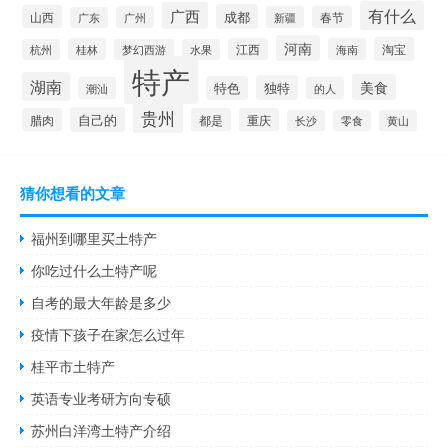
有什么
广西
成都
山西
广州
新疆
春节
广东
河南
淘宝
桂林
江西
海南
杭州
梦幻西游
水果
特产
湖南
美食
独特
特色
潮汕
的人
贵州
自己的
腊肉
都是
重庆
长沙
零食
黄山
猜你想看的文章
福州到哪里买土特产
你吃过什么土特产呢
自考的最大年龄是多少
疫情下孩子在家怎么过年
桂平市土特产
英语专业考研方向专硕
苏州白洋湾土特产介绍