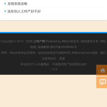
龙雏表格攻略
送给别人土特产好不好
Copyright © 2012 - 2026
土特产网
Powered by
网站分类目录
|
精选推荐文章
|
网站
地图
|
疑难解答
陕ICP备05039492号
声明：本站内容来自互联网，如信息有错误可发邮件到f_fb#foxmail.com说明，我们
会及时纠正，谢谢
本站仅为个人兴趣爱好，不接盈利性广告及商业合作
小男孩