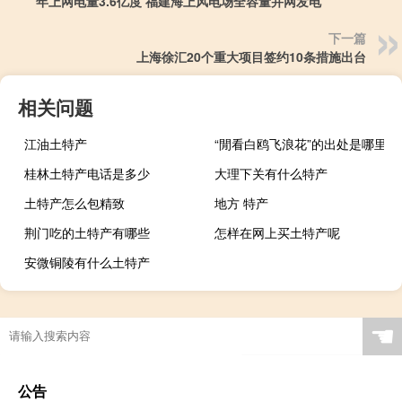
年上网电量3.6亿度 福建海上风电场全容量并网发电
下一篇
上海徐汇20个重大项目签约10条措施出台
相关问题
江油土特产
“閒看白鸥飞浪花”的出处是哪里
桂林土特产电话是多少
大理下关有什么特产
土特产怎么包精致
地方 特产
荆门吃的土特产有哪些
怎样在网上买土特产呢
安微铜陵有什么土特产
☚
公告