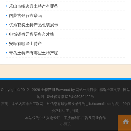
乐山市峨边县土特产有哪些
内蒙古银行靠谱吗
优秀获奖土特产品包装展示
电饭锅煮元宵要多久才熟
安顺有哪些土特产
青岛土特产有哪些土特产呢
Copyright © 2012 - 2026
土特产网
Powered by
网站分类目录
|
精选推荐文章
|
网站
地图
|
疑难解答
陕ICP备05039492号
声明：本站内容来自互联网，如信息有错误可发邮件到f_fb#foxmail.com说明，我们
会及时纠正，谢谢
本站仅为个人兴趣爱好，不接盈利性广告及商业合作
小男孩