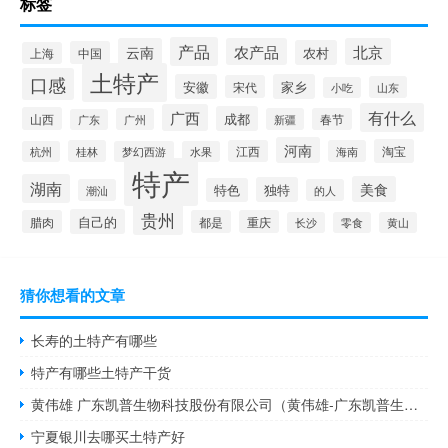
标签
产品
云南
农产品
北京
农村
中国
上海
土特产
口感
安徽
家乡
宋代
山东
小吃
有什么
广西
成都
山西
广州
新疆
春节
广东
河南
淘宝
桂林
江西
海南
杭州
梦幻西游
水果
特产
湖南
美食
独特
特色
潮汕
的人
贵州
自己的
腊肉
都是
重庆
长沙
零食
黄山
猜你想看的文章
长寿的土特产有哪些
特产有哪些土特产干货
黄伟雄 广东凯普生物科技股份有限公司（黄伟雄-广东凯普生物科技股份有限公司董事长介绍）
宁夏银川去哪买土特产好