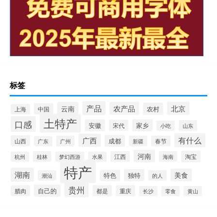
标签
产品
云南
农产品
北京
农村
中国
上海
土特产
口感
安徽
家乡
宋代
山东
小吃
有什么
广西
成都
山西
广州
新疆
春节
广东
河南
淘宝
桂林
江西
海南
杭州
梦幻西游
水果
特产
湖南
美食
独特
特色
潮汕
的人
贵州
自己的
腊肉
都是
重庆
长沙
零食
黄山