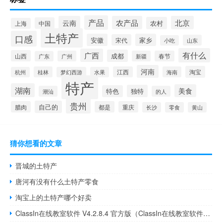
产品
云南
农产品
北京
农村
中国
上海
土特产
口感
安徽
家乡
宋代
山东
小吃
有什么
广西
成都
山西
广州
新疆
春节
广东
河南
淘宝
桂林
江西
海南
杭州
梦幻西游
水果
特产
湖南
美食
独特
特色
潮汕
的人
贵州
自己的
腊肉
都是
重庆
长沙
零食
黄山
猜你想看的文章
晋城的土特产
唐河有没有什么土特产零食
淘宝上的土特产哪个好卖
ClassIn在线教室软件 V4.2.8.4 官方版（ClassIn在线教室软件 V4.2.8.4 官方版功能简介）