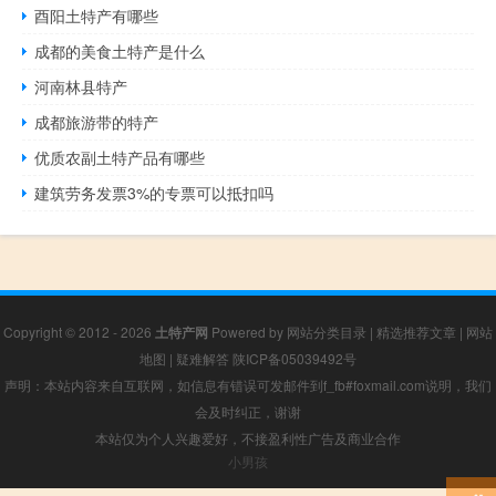
酉阳土特产有哪些
成都的美食土特产是什么
河南林县特产
成都旅游带的特产
优质农副土特产品有哪些
建筑劳务发票3%的专票可以抵扣吗
Copyright © 2012 - 2026
土特产网
Powered by
网站分类目录
|
精选推荐文章
|
网站
地图
|
疑难解答
陕ICP备05039492号
声明：本站内容来自互联网，如信息有错误可发邮件到f_fb#foxmail.com说明，我们
会及时纠正，谢谢
本站仅为个人兴趣爱好，不接盈利性广告及商业合作
小男孩