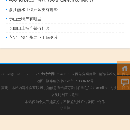
www.euibe.com登录（www xuelecn com登录）
浙江丽水土特产菌类有哪些
佛山土特产有哪些
长白山土特产都有什么
永定土特产是萝卜干吗图片
Copyright © 2012 - 2026
土特产网
Powered by
网站分类目录
|
精选推荐文章
|
网站
地图
|
疑难解答
陕ICP备05039492号
声明：本站内容来自互联网，如信息有错误可发邮件到f_fb#foxmail.com说明，我们
会及时纠正，谢谢
本站仅为个人兴趣爱好，不接盈利性广告及商业合作
小男孩