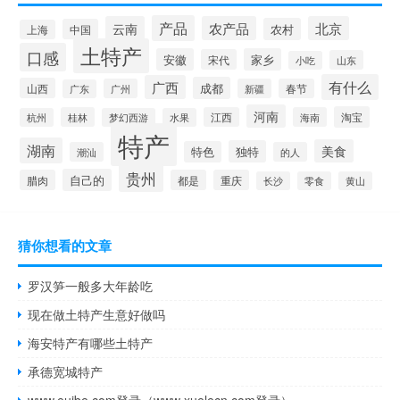
产品
云南
农产品
北京
农村
中国
上海
土特产
口感
安徽
家乡
宋代
山东
小吃
有什么
广西
成都
山西
广州
新疆
春节
广东
河南
淘宝
桂林
江西
海南
杭州
梦幻西游
水果
特产
湖南
美食
独特
特色
潮汕
的人
贵州
自己的
腊肉
都是
重庆
长沙
零食
黄山
猜你想看的文章
罗汉笋一般多大年龄吃
现在做土特产生意好做吗
海安特产有哪些土特产
承德宽城特产