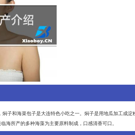
，焖子和海菜包子是大连特色小吃之一。焖子是用地瓜加工成淀
连临海所产的多种海藻为主要原料制成，口感清香可口。