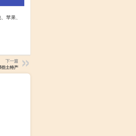
桃、苹果、
下一篇
哪些土特产