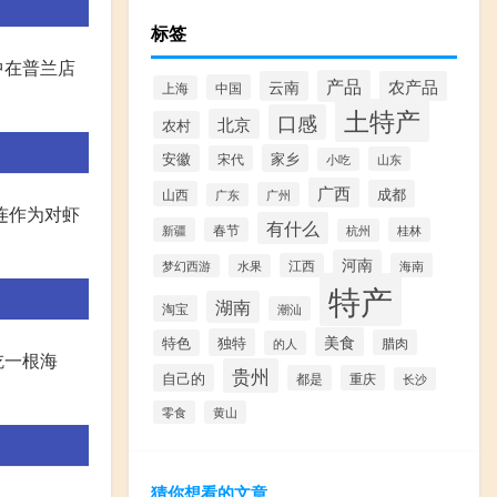
标签
中在普兰店
产品
云南
农产品
中国
上海
土特产
口感
北京
农村
安徽
家乡
宋代
山东
小吃
广西
成都
山西
广州
广东
连作为对虾
有什么
新疆
春节
桂林
杭州
河南
江西
海南
梦幻西游
水果
特产
湖南
淘宝
潮汕
美食
独特
特色
腊肉
的人
吃一根海
贵州
自己的
都是
重庆
长沙
零食
黄山
猜你想看的文章