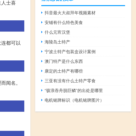
生人士喜
抖音最火大叔拜年视频素材
安铺有什么特色美食
什么元宵汉堡
海陵岛土特产
大连都可以
宁波土特产包装盒设计案例
澳门特产是什么东西
康定的土特产有哪些
三亚有没有什么土特产零食
梨而闻名。
“骇浪吞舟脱巨鳞”的出处是哪里
电机铭牌标识（电机铭牌图片）
。