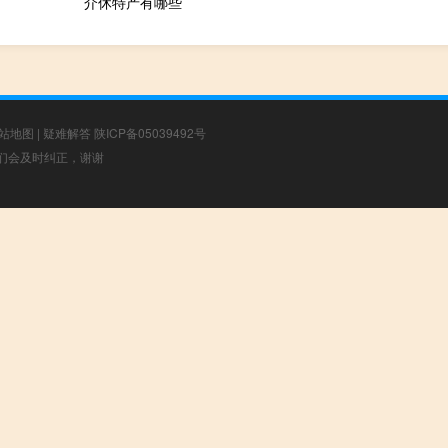
介休特产有哪些
站地图
|
疑难解答
陕ICP备05039492号
，我们会及时纠正，谢谢