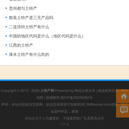
贵州都匀土特产
散装土特产是三无产品吗
二连浩特土特产有什么
中国的地区代码是什么（地区代码是什么）
江西的土特产
浠水土特产有什么吃的
Copyright © 2012 - 2026
土特产网
Powered by
网站分类目录
|
精选推荐文章
|
网站
地图
|
疑难解答
陕ICP备05039492号
声明：本站内容来自互联网，如信息有错误可发邮件到f_fb#foxmail.com说明，我们
会及时纠正，谢谢
本站仅为个人兴趣爱好，不接盈利性广告及商业合作
小男孩