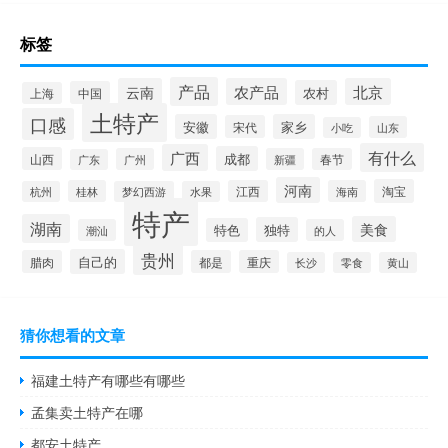
标签
产品
云南
农产品
北京
农村
中国
上海
土特产
口感
安徽
家乡
宋代
山东
小吃
有什么
广西
成都
山西
广州
新疆
春节
广东
河南
淘宝
桂林
江西
海南
杭州
梦幻西游
水果
特产
湖南
美食
独特
特色
潮汕
的人
贵州
自己的
腊肉
都是
重庆
长沙
零食
黄山
猜你想看的文章
福建土特产有哪些有哪些
孟集卖土特产在哪
都安土特产