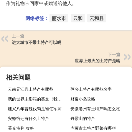
作为礼物带回家中或赠送给他人。
网络标签：
丽水市
云和
云和县
上一篇
进大城市不带土特产可以吗
下一篇
世界上最火的土特产是啥
相关问题
云南元江县土特产有哪些
萍乡土特产有哪些名字
我的世界末影箱的英文（我的世界末影箱）
财富小岛攻略
建兴八年曹魏伐蜀是谁任军师
安徽滁州有土特产吗怎么吃
安徽宿迁有什么土特产
丹霞山的特产
暮光审判 攻略
内蒙古土特产野菜有哪些