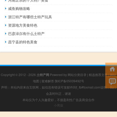
河南正宗的十大特产美食
咸鱼购物攻略
浙江特产有哪些土特产玩具
资源地方美食特色
巴彦淖尔有什么土特产
昌宁县的特色美食
Copyright © 2012 - 2026
土特产网
Powered by
网站分类目录
|
精选推荐文章
|
网站
地图
|
疑难解答
陕ICP备05039492号
声明：本站内容来自互联网，如信息有错误可发邮件到f_fb#foxmail.com说明，我们
会及时纠正，谢谢
本站仅为个人兴趣爱好，不接盈利性广告及商业合作
小男孩