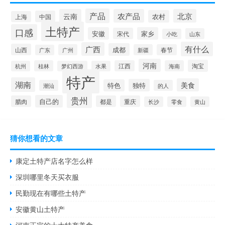
产品
云南
农产品
北京
农村
中国
上海
土特产
口感
安徽
家乡
宋代
山东
小吃
有什么
广西
成都
山西
广州
新疆
春节
广东
河南
淘宝
桂林
江西
海南
杭州
梦幻西游
水果
特产
湖南
美食
独特
特色
潮汕
的人
贵州
自己的
腊肉
都是
重庆
长沙
零食
黄山
猜你想看的文章
康定土特产店名字怎么样
深圳哪里冬天买衣服
民勤现在有哪些土特产
安徽黄山土特产