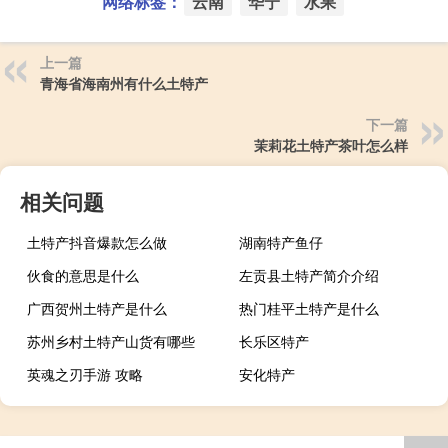
网络标签：
云南
华宁
水果
上一篇
青海省海南州有什么土特产
下一篇
茉莉花土特产茶叶怎么样
相关问题
土特产抖音爆款怎么做
湖南特产鱼仔
伙食的意思是什么
左贡县土特产简介介绍
广西贺州土特产是什么
热门桂平土特产是什么
苏州乡村土特产山货有哪些
长乐区特产
英魂之刃手游 攻略
安化特产