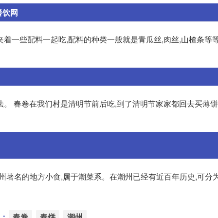
餐饮网
着一些配料一起吃,配料的种类一般就是青瓜丝,肉丝,山楂条等等
。 春卷在我们村是清明节前后吃,到了清明节家家都回去买薄饼
东潮州著名的地方小食,属于潮菜系。在潮州已经有近百年历史,可分
：
春卷
春饼
潮州