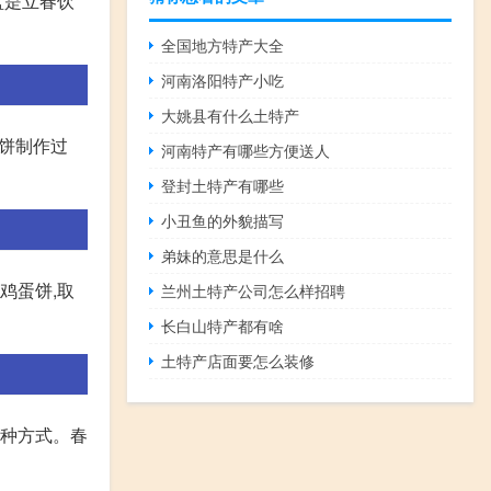
盘是立春饮
全国地方特产大全
河南洛阳特产小吃
大姚县有什么土特产
薄饼制作过
河南特产有哪些方便送人
登封土特产有哪些
小丑鱼的外貌描写
弟妹的意思是什么
成鸡蛋饼,取
兰州土特产公司怎么样招聘
长白山特产都有啥
土特产店面要怎么装修
一种方式。春