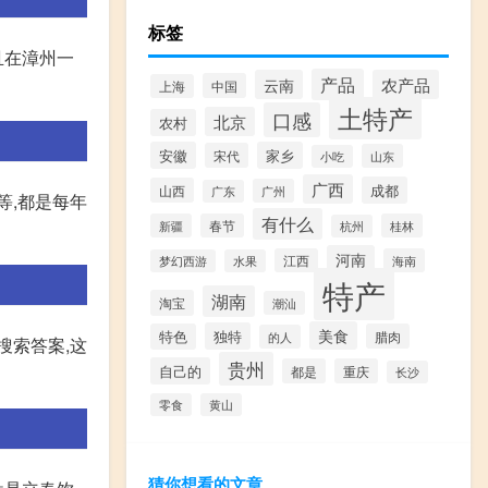
标签
且在漳州一
产品
云南
农产品
中国
上海
土特产
口感
北京
农村
安徽
家乡
宋代
山东
小吃
广西
成都
山西
广州
广东
等,都是每年
有什么
新疆
春节
桂林
杭州
河南
江西
海南
梦幻西游
水果
特产
湖南
淘宝
潮汕
美食
独特
特色
腊肉
的人
搜索答案,这
贵州
自己的
都是
重庆
长沙
零食
黄山
猜你想看的文章