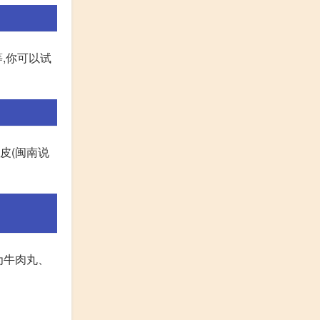
,你可以试
皮(闽南说
为牛肉丸、