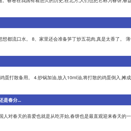
。春卷在我国有着悠久的历史,在北方,人们也把它称为春饼,春
想想都流口水。 8、家里还会准备笋丁炒五花肉,真是太香了。 
段,鸡蛋打散备用。 4.炒锅加油,放入10ml油,将打散的鸡蛋倒入,摊
春分...
中国人对春天的喜爱也就是从吃开始,春饼也是最直观迎来春天的