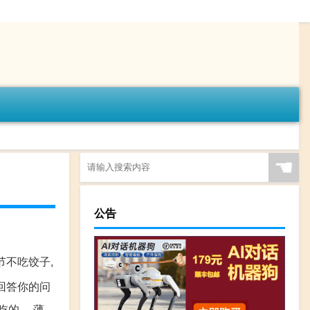
☚
公告
节不吃饺子,
回答你的问
吃的。 薄