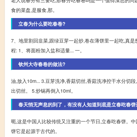
老人说春分有三要吃,那春分吃春卷吗是一个值得深思的问题
食的菜盘,是服食,那。
立春为什么要吃春卷?
7、地里割回韭菜,跟绿豆芽一起炒,卷在薄饼里一起吃,真是
程: 1、将面粉加入盐和适量... 一。
钦州大寺春卷的做法?
油,放入10m... 3.豆芽洗净,香菇切丝,香菇洗净控干水分切
出切丝。 5.炒锅再倒入10ml。
春天悄无声息的到了，有没有人知道到底是立春吃春饼还是
呃,这是中国人比较传统又注重的一个节日,立春吃春饼。
饼它是起源于古代的。