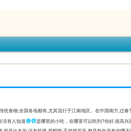
的传统食物,全国各地都有,尤其流行于江南地区。在中国南方,过春
春饼
有没有人知道
是哪里的小吃，在哪里可以吃到?你好,很高兴
很是出名的,还有筋饼,草帽饼,手抓饼等等,都是每年开春的哪天