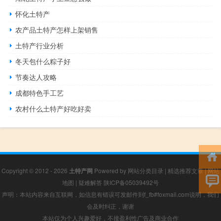
怀化土特产
农产品土特产怎样上架销售
土特产行业分析
冬天包什么粽子好
节奏达人攻略
成都特色手工艺
农村什么土特产好吃好卖
Copyright © 2012 - 2026
土特产网
Powered by
网站分类目录
|
精选推荐文章
|
网站
地图
|
疑难解答
陕ICP备05039492号
声明：本站内容来自互联网，如信息有错误可发邮件到f_fb#foxmail.com说明，我们
会及时纠正，谢谢
本站仅为个人兴趣爱好，不接盈利性广告及商业合作