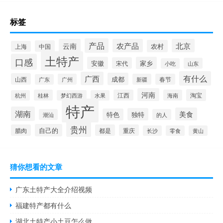
标签
产品
云南
农产品
北京
农村
中国
上海
土特产
口感
安徽
家乡
宋代
山东
小吃
有什么
广西
成都
山西
广州
新疆
春节
广东
河南
淘宝
桂林
江西
海南
杭州
梦幻西游
水果
特产
湖南
美食
独特
特色
潮汕
的人
贵州
自己的
腊肉
都是
重庆
长沙
零食
黄山
猜你想看的文章
广东土特产大全介绍视频
福建特产都有什么
湖北土特产小土豆怎么做