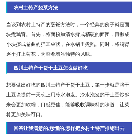
农村土特产烧菜方法
当谈到农村土特产的烹饪方法时，一个经典的例子就是面
块煮鸡肾。首先，将面粉加清水揉成稍硬的面团，再揪成
小块擦成卷曲的猫耳朵状，在水锅里煮熟。同时，将鸡肾
逐个打上菊花，为菜肴增添独特的风味。
四川土特产干货干土豆怎么做好吃
想要做出好吃的四川土特产干货干土豆，第一步就是将干
土豆块提前一天晚上用冷水泡发。冷水泡发的干土豆炒起
来会更加软糯，口感更佳，能够吸收调味料的味道，让菜
肴更加美味可口。
回答让我满意的,您懂的.怎样把乡村土特产推销出去