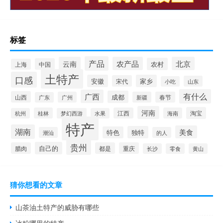
标签
产品
云南
农产品
北京
农村
中国
上海
土特产
口感
安徽
家乡
宋代
山东
小吃
有什么
广西
成都
山西
广州
新疆
春节
广东
河南
淘宝
桂林
江西
海南
杭州
梦幻西游
水果
特产
湖南
美食
独特
特色
潮汕
的人
贵州
自己的
腊肉
都是
重庆
长沙
零食
黄山
猜你想看的文章
山茶油土特产的威胁有哪些