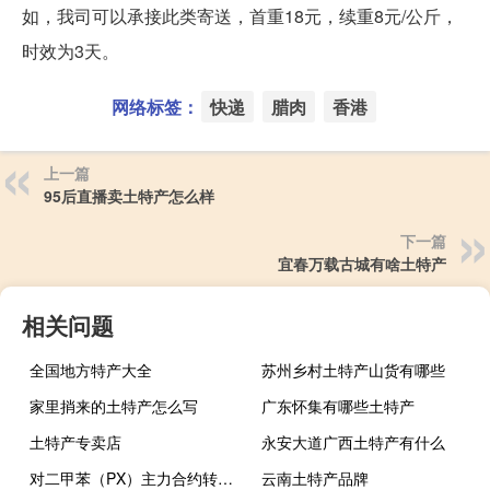
如，我司可以承接此类寄送，首重18元，续重8元/公斤，
时效为3天。
网络标签：
快递
腊肉
香港
上一篇
95后直播卖土特产怎么样
下一篇
宜春万载古城有啥土特产
相关问题
全国地方特产大全
苏州乡村土特产山货有哪些
家里捎来的土特产怎么写
广东怀集有哪些土特产
土特产专卖店
永安大道广西土特产有什么
对二甲苯（PX）主力合约转跌最低报9544元/吨此前一度涨超5%
云南土特产品牌