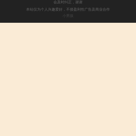
会及时纠正，谢谢
本站仅为个人兴趣爱好，不接盈利性广告及商业合作
小男孩