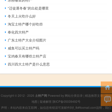
冰粉哪里的特产
“迁徒逐冬春”的出处是哪里
冬天上火吃什么好
淘宝土特产哪个好吃些
奉化四大特产
广东土特产大全介绍图片
咸鱼可以买土特产吗
宝鸡春天有哪些土特产店
四川四大土特产是什么意思
Copyright © 2012 - 2026
土特产网
Powered by
网站分类目录
|
精选推荐文章
|
网站
地图
|
疑难解答
陕ICP备05039492号
声明：本站内容来自互联网，如信息有错误可发邮件到f_fb#foxmail.com说明，我们