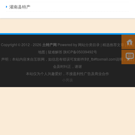
灌南县特产
Copyright © 2012 - 2026
土特产网
Powered by
网站分类目录
|
精选推荐文章
|
网站
地图
|
疑难解答
陕ICP备05039492号
声明：本站内容来自互联网，如信息有错误可发邮件到f_fb#foxmail.com说明，我们
会及时纠正，谢谢
本站仅为个人兴趣爱好，不接盈利性广告及商业合作
小男孩