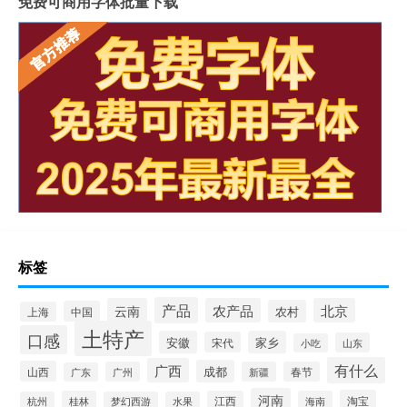
免费可商用字体批量下载
标签
产品
云南
农产品
北京
农村
中国
上海
土特产
口感
安徽
家乡
宋代
山东
小吃
有什么
广西
成都
山西
广州
新疆
春节
广东
河南
淘宝
桂林
江西
海南
杭州
梦幻西游
水果