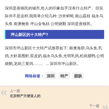
深圳是座移民的城市,给人的印象似乎没有什么特产。但实
际并不是这样,我简单介绍几种: 沙井鲜蚝 南山荔枝 福永乌
头鱼 南澳鲍鱼 坪山金龟桔 公明烧鹅 深圳是座移民。
坪山新区的十大特产?
深圳市坪山新区十大特产试推荐如下: 南澳海胆,乌头鱼,乳
鸽,大虾基围虾,双皮奶,福永乌头鱼,光明乳鸽,松岗腊鸭,公明
烧鹅,龙岗三黄鸡……。 ... 深圳市坪山新区。
网络标签：
深圳
特产
腊肠
上一篇
北京特产方便送人的
下一篇