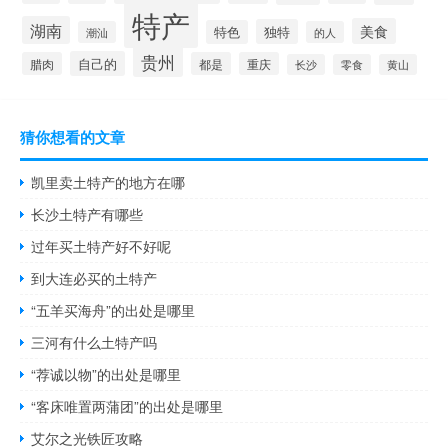
特产
湖南
美食
独特
特色
潮汕
的人
贵州
自己的
腊肉
都是
重庆
长沙
零食
黄山
猜你想看的文章
凯里卖土特产的地方在哪
长沙土特产有哪些
过年买土特产好不好呢
到大连必买的土特产
“五羊买海舟”的出处是哪里
三河有什么土特产吗
“荐诚以物”的出处是哪里
“客床唯置两蒲团”的出处是哪里
艾尔之光铁匠攻略