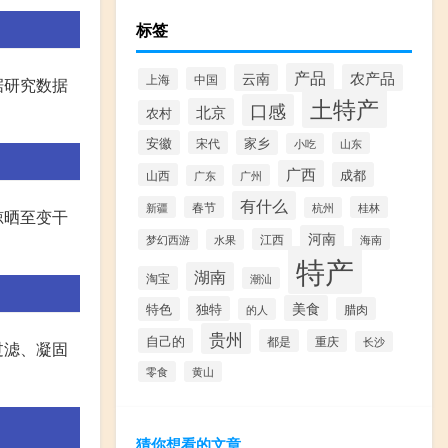
标签
产品
云南
农产品
中国
上海
据研究数据
土特产
口感
北京
农村
安徽
家乡
宋代
山东
小吃
广西
成都
山西
广州
广东
有什么
新疆
春节
桂林
杭州
晾晒至变干
河南
江西
海南
梦幻西游
水果
特产
湖南
淘宝
潮汕
美食
独特
特色
腊肉
的人
贵州
自己的
都是
重庆
长沙
过滤、凝固
零食
黄山
猜你想看的文章