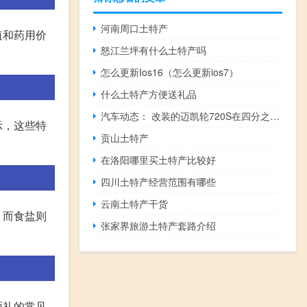
河南周口土特产
值和药用价
怒江兰坪有什么土特产吗
怎么更新Ios16（怎么更新ios7）
什么土特产方便送礼品
汽车动态： 改装的迈凯轮720S在四分之一英里内进入八秒
示，这些特
贡山土特产
在洛阳哪里买土特产比较好
四川土特产经营范围有哪些
云南土特产干货
。而食盐则
张家界旅游土特产套路介绍
面礼的常见