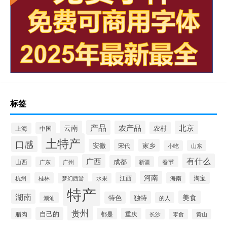
标签
产品
云南
农产品
北京
农村
中国
上海
土特产
口感
安徽
家乡
宋代
山东
小吃
有什么
广西
成都
山西
广州
新疆
春节
广东
河南
淘宝
桂林
江西
海南
杭州
梦幻西游
水果
特产
湖南
美食
独特
特色
潮汕
的人
贵州
自己的
腊肉
都是
重庆
长沙
零食
黄山