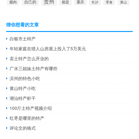
贵州
自己的
腊肉
都是
重庆
长沙
零食
黄山
猜你想看的文章
白银市土特产
年轻家庭在猎人山房屋上投入了5万美元
卖土特产怎么开业的
广水三姐妹土特产有哪些
滨州的特色小吃
黄山特产小吃
潮汕特产虾干
100斤土特产视频介绍
红枣是哪里的特产
评论文的格式