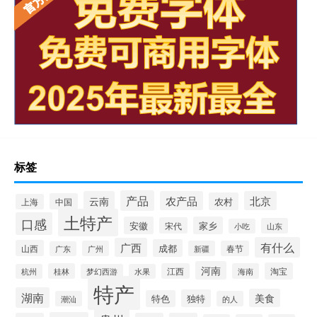
标签
产品
云南
农产品
北京
农村
中国
上海
土特产
口感
安徽
家乡
宋代
山东
小吃
有什么
广西
成都
山西
广州
新疆
春节
广东
河南
淘宝
桂林
江西
海南
杭州
梦幻西游
水果
特产
湖南
美食
独特
特色
潮汕
的人