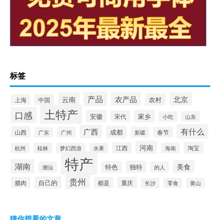
标签
产品
云南
农产品
北京
农村
中国
上海
土特产
口感
安徽
家乡
宋代
山东
小吃
有什么
广西
成都
山西
广州
新疆
春节
广东
河南
淘宝
桂林
江西
海南
杭州
梦幻西游
水果
特产
湖南
美食
独特
特色
潮汕
的人
贵州
自己的
腊肉
都是
重庆
长沙
零食
黄山
猜你想看的文章