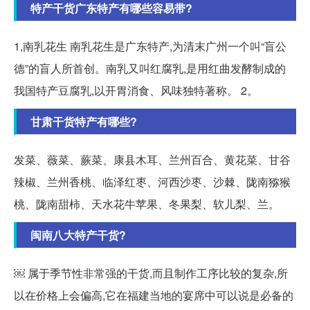
特产干货广东特产有哪些容易带?
1,南乳花生 南乳花生是广东特产,为清末广州一个叫“盲公
德”的盲人所首创。南乳又叫红腐乳,是用红曲发酵制成的
我国特产豆腐乳,以开胃消食、风味独特著称。 2。
甘肃干货特产有哪些?
发菜、薇菜、蕨菜、康县木耳、兰州百合、黄花菜、甘谷
辣椒、兰州香桃、临泽红枣、河西沙枣、沙棘、陇南猕猴
桃、陇南甜柿、天水花牛苹果、冬果梨、软儿梨、兰。
闽南八大特产干货?
￼ 属于季节性非常强的干货,而且制作工序比较的复杂,所
以在价格上会偏高,它在福建当地的宴席中可以说是必备的