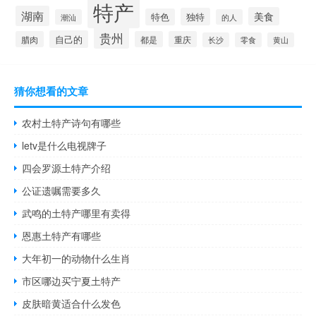
特产
湖南
美食
独特
特色
潮汕
的人
贵州
自己的
腊肉
都是
重庆
长沙
零食
黄山
猜你想看的文章
农村土特产诗句有哪些
letv是什么电视牌子
四会罗源土特产介绍
公证遗嘱需要多久
武鸣的土特产哪里有卖得
恩惠土特产有哪些
大年初一的动物什么生肖
市区哪边买宁夏土特产
皮肤暗黄适合什么发色