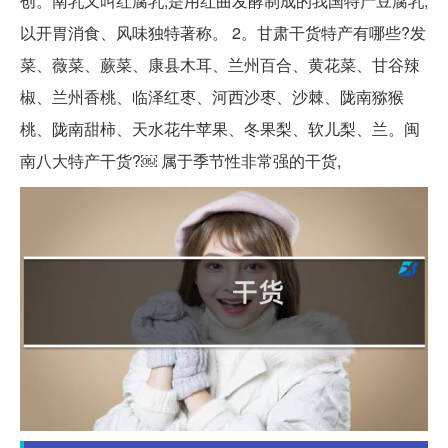
创。南乳又叫红腐乳,是用红曲发酵制成的我国特产豆腐乳,
以开胃消食、风味独特著称。 2。甘肃干货特产有哪些?发
菜、薇菜、蕨菜、康县木耳、兰州百合、黄花菜、甘谷辣
椒、兰州香桃、临泽红枣、河西沙枣、沙棘、陇南猕猴
桃、陇南甜柿、天水花牛苹果、冬果梨、软儿梨、兰。闽
南八大特产干货?￼ 属于季节性非常强的干货,