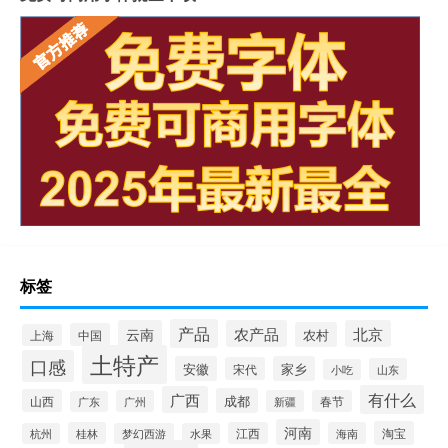
标签
产品
云南
农产品
北京
农村
中国
上海
土特产
口感
安徽
家乡
宋代
山东
小吃
有什么
广西
成都
山西
广州
新疆
春节
广东
河南
淘宝
桂林
江西
海南
杭州
梦幻西游
水果