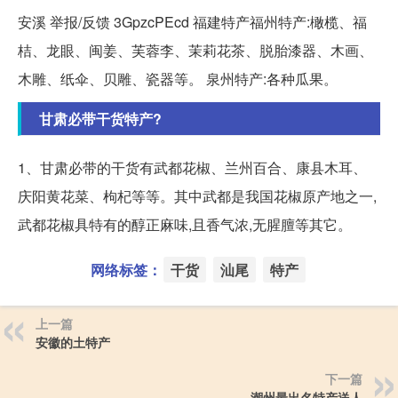
安溪 举报/反馈 3GpzcPEcd 福建特产福州特产:橄榄、福
桔、龙眼、闽姜、芙蓉李、茉莉花茶、脱胎漆器、木画、
木雕、纸伞、贝雕、瓷器等。 泉州特产:各种瓜果。
甘肃必带干货特产?
1、甘肃必带的干货有武都花椒、兰州百合、康县木耳、
庆阳黄花菜、枸杞等等。其中武都是我国花椒原产地之一,
武都花椒具特有的醇正麻味,且香气浓,无腥膻等其它。
网络标签：
干货
汕尾
特产
上一篇
安徽的土特产
下一篇
潮州最出名特产送人