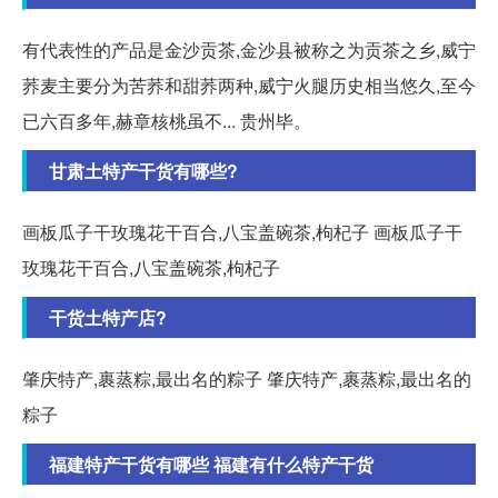
有代表性的产品是金沙贡茶,金沙县被称之为贡茶之乡,威宁
荞麦主要分为苦荞和甜荞两种,威宁火腿历史相当悠久,至今
已六百多年,赫章核桃虽不... 贵州毕。
甘肃土特产干货有哪些?
画板瓜子干玫瑰花干百合,八宝盖碗茶,枸杞子 画板瓜子干
玫瑰花干百合,八宝盖碗茶,枸杞子
干货土特产店?
肇庆特产,裹蒸粽,最出名的粽子 肇庆特产,裹蒸粽,最出名的
粽子
福建特产干货有哪些 福建有什么特产干货