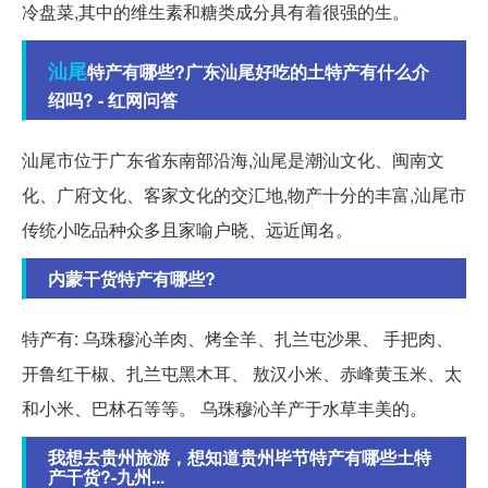
冷盘菜,其中的维生素和糖类成分具有着很强的生。
汕尾
特产有哪些?广东汕尾好吃的土特产有什么介
绍吗? - 红网问答
汕尾市位于广东省东南部沿海,汕尾是潮汕文化、闽南文
化、广府文化、客家文化的交汇地,物产十分的丰富,汕尾市
传统小吃品种众多且家喻户晓、远近闻名。
内蒙干货特产有哪些?
特产有: 乌珠穆沁羊肉、烤全羊、扎兰屯沙果、 手把肉、
开鲁红干椒、扎兰屯黑木耳、 敖汉小米、赤峰黄玉米、太
和小米、巴林石等等。 乌珠穆沁羊产于水草丰美的。
我想去贵州旅游，想知道贵州毕节特产有哪些土特
产干货?-九州...