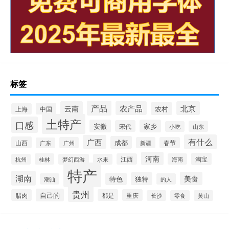
标签
产品
云南
农产品
北京
农村
中国
上海
土特产
口感
安徽
家乡
宋代
山东
小吃
有什么
广西
成都
山西
广州
新疆
春节
广东
河南
淘宝
桂林
江西
海南
杭州
梦幻西游
水果
特产
湖南
美食
独特
特色
潮汕
的人
贵州
自己的
腊肉
都是
重庆
长沙
零食
黄山