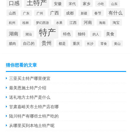
土特产
口感
安徽
家乡
宋代
山东
小吃
有什么
广西
成都
山西
广州
新疆
春节
广东
河南
淘宝
桂林
江西
海南
杭州
梦幻西游
水果
特产
湖南
美食
独特
特色
潮汕
的人
贵州
自己的
腊肉
都是
重庆
长沙
零食
黄山
猜你想看的文章
三亚买土特产哪里便宜
最美恩施土特产介绍
送礼地方土特产是什么
甘肃嘉峪关市土特产店在哪
陆川特产有哪些土特产吃的
从哪里买到本地土特产呢