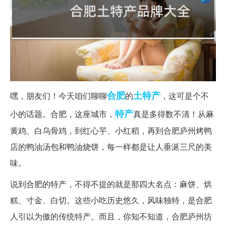
合肥
土特产
嘿，朋友们！今天咱们聊聊
的
，这可是个不
特产
小的话题。合肥，这座城市，
真是多得数不清！从麻
黄鸡、白乌骨鸡，到红心芋、小红稻，再到合肥庐州烤鸭
店的鸭油汤包和鸭油烧饼，每一样都是让人垂涎三尺的美
味。
说到合肥的特产，不得不提的就是那四大名点：麻饼、烘
糕、寸金、白切。这些小吃历史悠久，风味独特，是合肥
人引以为傲的传统特产。而且，你知不知道，合肥庐州坊