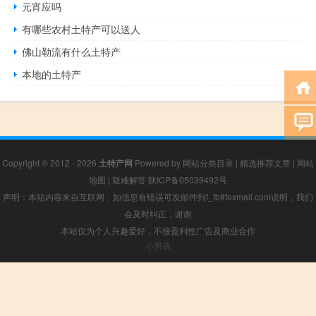
元宵应吗
有哪些农村土特产可以送人
佛山勒流有什么土特产
本地的土特产
Copyright © 2012 - 2026
土特产网
Powered by
网站分类目录
|
精选推荐文章
|
网站
地图
|
疑难解答
陕ICP备05039492号
声明：本站内容来自互联网，如信息有错误可发邮件到f_fb#foxmail.com说明，我们
会及时纠正，谢谢
本站仅为个人兴趣爱好，不接盈利性广告及商业合作
小男孩