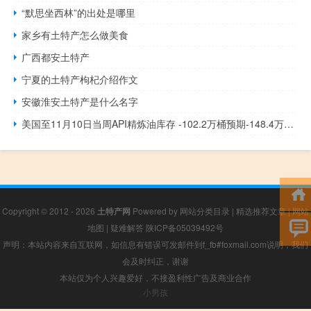
“默思坐西林”的出处是哪里
家乡有土特产怎么做美食
广西都安土特产
宁夏的土特产枸杞介绍作文
安徽淮安土特产是什么名字
美国至11月10日当周API精炼油库存 -102.2万桶预期-148.4万桶前值100万桶
Copyright © 2012 - 2026
土特产网
Powered by
网站分类目录
|
精选推荐文章
|
网站
地图
|
疑难解答
陕ICP备05039492号
声明：本站内容来自互联网，如信息有错误可发邮件到f_fb#foxmail.com说明，我们
会及时纠正，谢谢
本站仅为个人兴趣爱好，不接盈利性广告及商业合作
小男孩