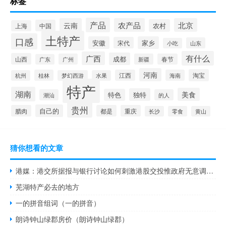
标签
产品
云南
农产品
北京
农村
中国
上海
土特产
口感
安徽
家乡
宋代
山东
小吃
有什么
广西
成都
山西
广州
新疆
春节
广东
河南
淘宝
桂林
江西
海南
杭州
梦幻西游
水果
特产
湖南
美食
独特
特色
潮汕
的人
贵州
自己的
腊肉
都是
重庆
长沙
零食
黄山
猜你想看的文章
港媒：港交所据报与银行讨论如何刺激港股交投惟政府无意调低印花税
芜湖特产必去的地方
一的拼音组词（一的拼音）
朗诗钟山绿郡房价（朗诗钟山绿郡）