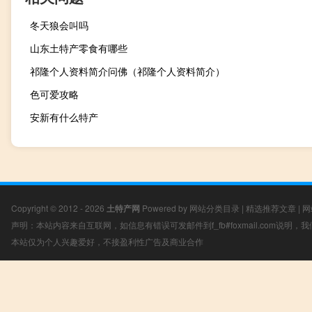
冬天狼会叫吗
山东土特产零食有哪些
祁隆个人资料简介问佛（祁隆个人资料简介）
色可爱攻略
安新有什么特产
Copyright © 2012 - 2026
土特产网
Powered by
网站分类目录
|
精选推荐文章
|
网
声明：本站内容来自互联网，如信息有错误可发邮件到f_fb#foxmail.com说明
本站仅为个人兴趣爱好，不接盈利性广告及商业合作