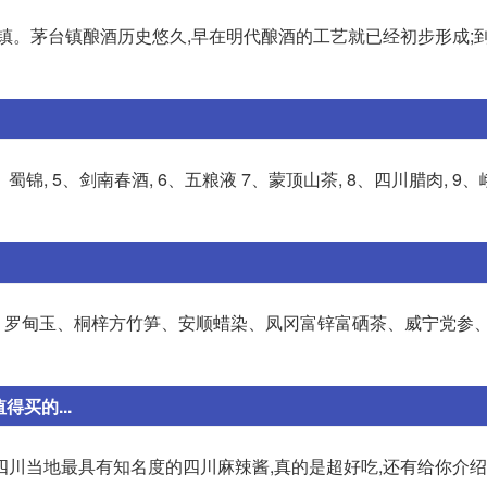
镇。茅台镇酿酒历史悠久,早在明代酿酒的工艺就已经初步形成;
、蜀锦, 5、剑南春酒, 6、五粮液 7、蒙顶山茶, 8、四川腊肉, 9、
、罗甸玉、桐梓方竹笋、安顺蜡染、凤冈富锌富硒茶、威宁党参
买的...
四川当地最具有知名度的四川麻辣酱,真的是超好吃,还有给你介