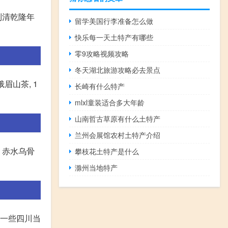
到清乾隆年
留学美国行李准备怎么做
快乐每一天土特产有哪些
零9攻略视频攻略
冬天湖北旅游攻略必去景点
峨眉山茶, 1
长崎有什么特产
mlxl童装适合多大年龄
山南哲古草原有什么土特产
兰州会展馆农村土特产介绍
、赤水乌骨
攀枝花土特产是什么
滁州当地特产
绍一些四川当