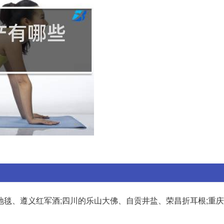
地毯、遵义红军酒;四川的乐山大佛、自贡井盐、荣昌折耳根;重