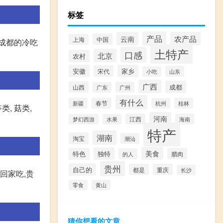
标签
产品
云南
农产品
中国
上海
成都的冷吃
土特产
口感
北京
农村
安徽
家乡
宋代
山东
小吃
广西
成都
山西
广州
广东
有什么
新疆
春节
桂林
杭州
, 菇类,
河南
江西
海南
梦幻西游
水果
特产
湖南
淘宝
潮汕
美食
独特
特色
腊肉
的人
贵州
自己的
都是
重庆
长沙
回家吃,贵
零食
黄山
猜你想看的文章