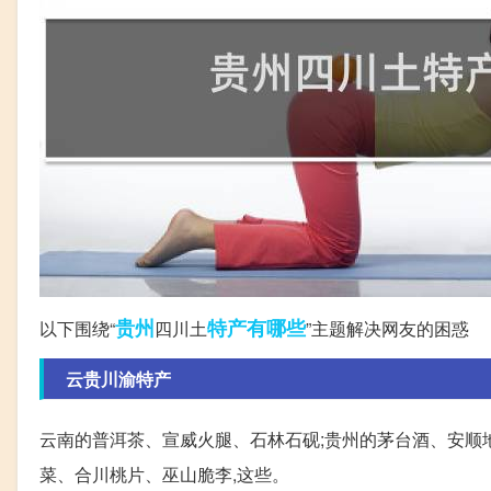
贵州
特产
有哪些
以下围绕“
四川土
”主题解决网友的困惑
云贵川渝特产
云南的普洱茶、宣威火腿、石林石砚;贵州的茅台酒、安顺
菜、合川桃片、巫山脆李,这些。