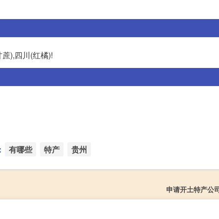
蔗),四川(红橘)!
：
有哪些
特产
贵州
申请开土特产公