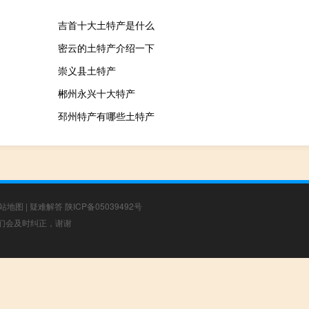
吉首十大土特产是什么
密云的土特产介绍一下
崇义县土特产
郴州永兴十大特产
邳州特产有哪些土特产
站地图
|
疑难解答
陕ICP备05039492号
，我们会及时纠正，谢谢