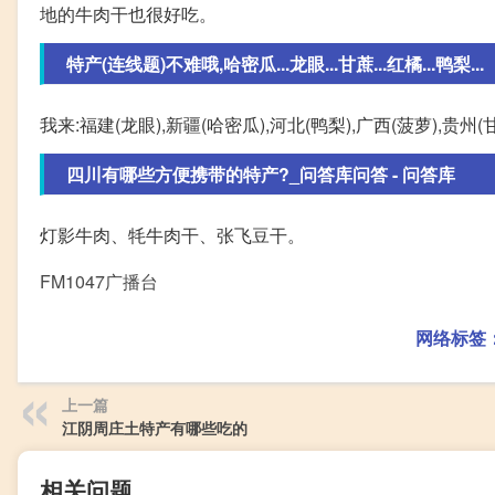
地的牛肉干也很好吃。
特产(连线题)不难哦,哈密瓜...龙眼...甘蔗...红橘...鸭梨...
我来:福建(龙眼),新疆(哈密瓜),河北(鸭梨),广西(菠萝),贵州(甘
四川有哪些方便携带的特产?_问答库问答 - 问答库
灯影牛肉、牦牛肉干、张飞豆干。
FM1047广播台
网络标签
上一篇
江阴周庄土特产有哪些吃的
相关问题