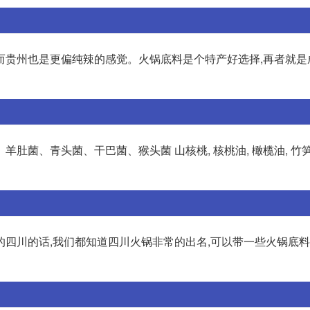
而贵州也是更偏纯辣的感觉。火锅底料是个特产好选择,再者就是
菌、青头菌、干巴菌、猴头菌 山核桃, 核桃油, 橄榄油, 竹笋类
四川的话,我们都知道四川火锅非常的出名,可以带一些火锅底料