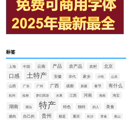
标签
产品
云南
农产品
北京
农村
中国
上海
土特产
口感
安徽
家乡
宋代
山东
小吃
有什么
广西
成都
山西
广州
新疆
春节
广东
河南
淘宝
桂林
江西
海南
杭州
梦幻西游
水果
特产
湖南
美食
独特
特色
潮汕
的人
贵州
自己的
腊肉
都是
重庆
长沙
零食
黄山