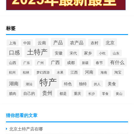
标签
产品
云南
农产品
北京
农村
中国
上海
土特产
口感
安徽
家乡
宋代
山东
小吃
有什么
广西
成都
山西
广州
新疆
春节
广东
河南
淘宝
桂林
江西
海南
杭州
梦幻西游
水果
特产
湖南
美食
独特
特色
潮汕
的人
贵州
自己的
腊肉
都是
重庆
长沙
零食
黄山
猜你想看的文章
北京土特产店在哪