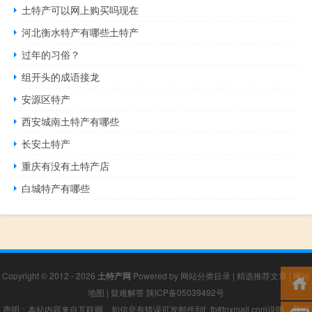
土特产可以网上购买吗现在
河北衡水特产有哪些土特产
过年的习俗？
组开头的成语接龙
安源区特产
西安城南土特产有哪些
长安土特产
重庆有没有土特产店
白城特产有哪些
Copyright © 2012 - 2026
土特产网
Powered by
网站分类目录
|
精选推荐文章
|
网站
地图
|
疑难解答
陕ICP备05039492号
声明：本站内容来自互联网，如信息有错误可发邮件到f_fb#foxmail.com说明，我们