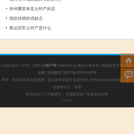
崇州哪里有卖土特产的店
指纹挂锁的优缺点
奥运冠军土特产是什么
Copyright © 2012 - 2026
土特产网
Powered by
网站分类目录
|
精选推荐文章
|
网站
地图
|
疑难解答
陕ICP备05039492号
声明：本站内容来自互联网，如信息有错误可发邮件到f_fb#foxmail.com说明，我们
会及时纠正，谢谢
本站仅为个人兴趣爱好，不接盈利性广告及商业合作
小男孩