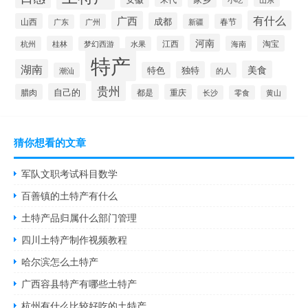
有什么
广西
成都
山西
广州
新疆
春节
广东
河南
淘宝
桂林
江西
海南
杭州
梦幻西游
水果
特产
湖南
美食
独特
特色
潮汕
的人
贵州
自己的
腊肉
都是
重庆
长沙
零食
黄山
猜你想看的文章
军队文职考试科目数学
百善镇的土特产有什么
土特产品归属什么部门管理
四川土特产制作视频教程
哈尔滨怎么土特产
广西容县特产有哪些土特产
杭州有什么比较好吃的土特产